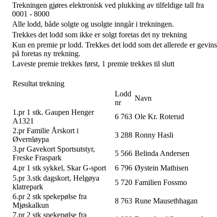
Trekningen gjøres elektronisk ved plukking av tilfeldige tall fra
0001 - 8000
Alle lodd, både solgte og usolgte inngår i trekningen.
Trekkes det lodd som ikke er solgt foretas det ny trekning
Kun en premie pr lodd. Trekkes det lodd som det allerede er gevins
på foretas ny trekning.
Laveste premie trekkes først, 1 premie trekkes til slutt
Resultat trekning
Lodd
Navn
nr
1.pr 1 stk. Gaupen Henger
6 763
Ole Kr. Roterud
A1321
2.pr Familie Årskort i
3 288
Ronny Hasli
Øvernløypa
3.pr Gavekort Sportsutstyr,
5 566
Belinda Andersen
Freske Fraspark
4.pr 1 stk sykkel, Skar G-sport
6 796
Øystein Mathisen
5.pr 3.stk dagskort, Helgøya
5 720
Familien Fossmo
klatrepark
6.pr 2 stk spekepølse fra
8 763
Rune Mausethhagan
Mjøskalkun
7.pr 2 stk spekepølse fra