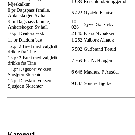
1 089
Rosenlund/Snuggerud
Mjøskalkun
8.pr Dagspass familie,
5 422
Øystein Knutsen
Ankerskogen Sv.hall
9.pr Dagspass familie,
10
Syver Sønsteby
Ankerskogen Sv.hall
026
10.pr Diadora sekk
2 846
Klara Nybakken
11.pr Diadora bag
1 252
Valborg Alhaug
12.pr 2 Brett med valgfritt
5 502
Gudbrand Tørud
drikke fra Tine
13.pr 2 Brett med valgfritt
7 769
Ida N. Haugen
drikke fra Tine
14.pr Dagskort voksen,
6 646
Magnus, F Ausdal
Sjusjøen Skisenter
15.pr Dagskort voksen,
9 837
Sondre Bjørke
Sjusjøen Skisenter
Kategori