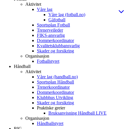
Aktivitet
Våre lag
Våre lag (fotball.no)
Gåfotball
Sportsplan Fotball
Trenerveileder
FIKS-ansvarlig
Dommerkoordinator
Kvalitetsklubbansvarlig
Skader og forsikring
Organisasjon
Fotballstyret
Håndball
Aktivitet
Våre lag (handball.no)
Sportsplan Håndball
Trenerkoordinator
Dommerkoordinator
Klubbhus Utvikling
Skader og forsikring
Praktiske greier
Bruksanvisning Håndball LIVE
Organisasjon
Håndballstyret
BIG