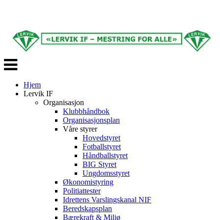
Veksle
navigasjon
Hjem
Lervik IF
Organisasjon
Klubbhåndbok
Organisasjonsplan
Våre styrer
Hovedstyret
Fotballstyret
Håndballstyret
BIG Styret
Ungdomsstyret
Økonomistyring
Politiattester
Idrettens Varslingskanal NIF
Beredskapsplan
Bærekraft & Miljø