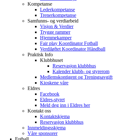
Kompetanse
Lederkompetanse
Trenerkompetanse
Samfunns- og verdiarbeid
Visjon & Verdier
Trygge rammer
Hjemmekamper
Fair play Koordinator Fotball
Verdiløftet Koordinator Håndball
Praktisk Info
Klubbhuset
Reservasjon klubbhus
Kalender klubb- og styrerom
Medlemskontigent og Treningsavgift
Kioskene våre
Eldres
Facebook
Eldres-styret
Meld deg inn i Eldres her
Kontakt oss
Kontaktskjema
Reservasjon klubbhus
Innmeldingsskjema
Våre sponsorer
Fotball