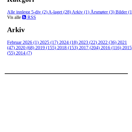
Alle innlegg
5-div (2)
A-laget (28)
Arkiv (1)
Årsmøter (3)
Bilder (1
Vis alle
RSS
Arkiv
Februar 2026 (1)
2025 (17)
2024 (18)
2023 (22)
2022 (36)
2021
(47)
2020 (68)
2019 (155)
2018 (153)
2017 (204)
2016 (116)
2015
(55)
2014 (7)