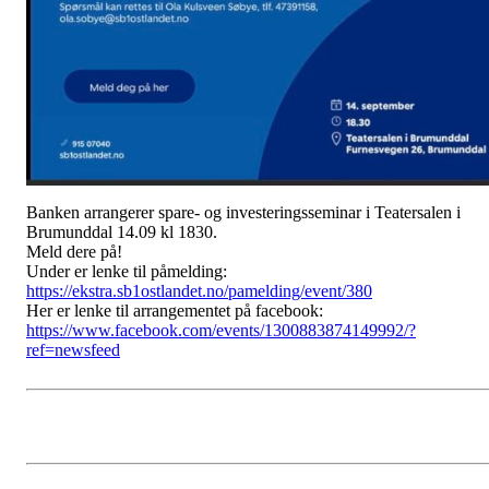
Banken arrangerer spare- og investeringsseminar i Teatersalen i
Brumunddal 14.09 kl 1830.
Meld dere på!
Under er lenke til påmelding:
https://ekstra.sb1ostlandet.no/pamelding/event/380
Her er lenke til arrangementet på facebook:
https://www.facebook.com/events/1300883874149992/?
ref=newsfeed