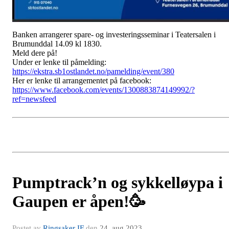
Banken arrangerer spare- og investeringsseminar i Teatersalen i
Brumunddal 14.09 kl 1830.
Meld dere på!
Under er lenke til påmelding:
https://ekstra.sb1ostlandet.no/pamelding/event/380
Her er lenke til arrangementet på facebook:
https://www.facebook.com/events/1300883874149992/?
ref=newsfeed
Pumptrack’n og sykkelløypa i
Gaupen er åpen!🥳
Postet av
Ringsaker IF
den
24. aug 2023