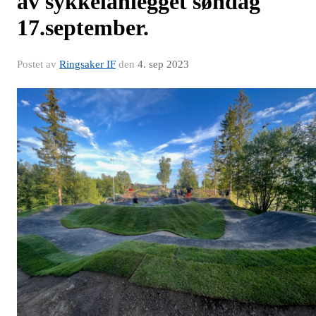
av sykkelanlegget søndag
17.september.
Postet av
Ringsaker IF
den
4. sep 2023