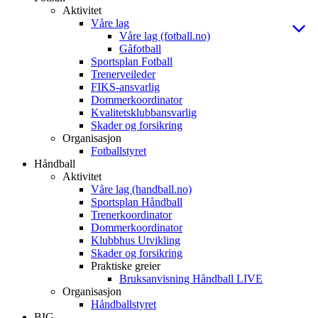
Aktivitet
Våre lag
Våre lag (fotball.no)
Gåfotball
Sportsplan Fotball
Trenerveileder
FIKS-ansvarlig
Dommerkoordinator
Kvalitetsklubbansvarlig
Skader og forsikring
Organisasjon
Fotballstyret
Håndball
Aktivitet
Våre lag (handball.no)
Sportsplan Håndball
Trenerkoordinator
Dommerkoordinator
Klubbhus Utvikling
Skader og forsikring
Praktiske greier
Bruksanvisning Håndball LIVE
Organisasjon
Håndballstyret
BIG