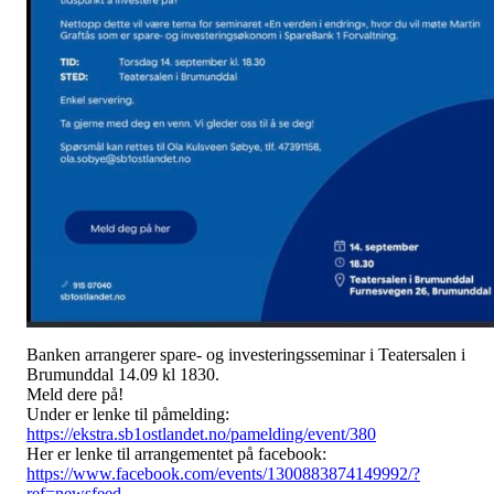
Banken arrangerer spare- og investeringsseminar i Teatersalen i
Brumunddal 14.09 kl 1830.
Meld dere på!
Under er lenke til påmelding:
https://ekstra.sb1ostlandet.no/pamelding/event/380
Her er lenke til arrangementet på facebook:
https://www.facebook.com/events/1300883874149992/?
ref=newsfeed