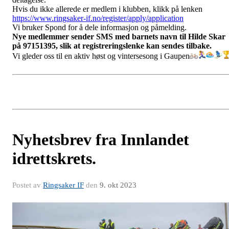
Hvis du ikke allerede er medlem i klubben, klikk på lenken
https://www.ringsaker-if.no/register/apply/application
Vi
bruker Spond for å dele informasjon og påmelding.
Nye medlemmer sender SMS med barnets navn til Hilde Skar
på 97151395, slik at registreringslenke kan sendes tilbake.
Vi gleder oss til en aktiv høst og vintersesong i Gaupen
Nyhetsbrev fra Innlandet
idrettskrets.
Postet av
Ringsaker IF
den
9. okt 2023