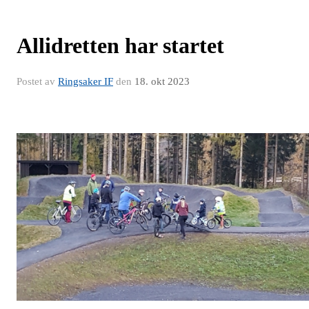
Allidretten har startet
Postet av
Ringsaker IF
den
18. okt 2023