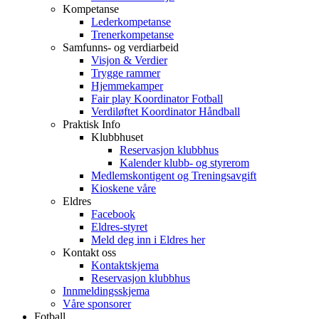
Kompetanse
Lederkompetanse
Trenerkompetanse
Samfunns- og verdiarbeid
Visjon & Verdier
Trygge rammer
Hjemmekamper
Fair play Koordinator Fotball
Verdiløftet Koordinator Håndball
Praktisk Info
Klubbhuset
Reservasjon klubbhus
Kalender klubb- og styrerom
Medlemskontigent og Treningsavgift
Kioskene våre
Eldres
Facebook
Eldres-styret
Meld deg inn i Eldres her
Kontakt oss
Kontaktskjema
Reservasjon klubbhus
Innmeldingsskjema
Våre sponsorer
Fotball