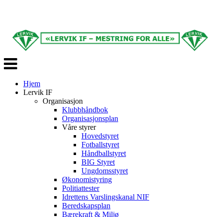
Veksle
navigasjon
Hjem
Lervik IF
Organisasjon
Klubbhåndbok
Organisasjonsplan
Våre styrer
Hovedstyret
Fotballstyret
Håndballstyret
BIG Styret
Ungdomsstyret
Økonomistyring
Politiattester
Idrettens Varslingskanal NIF
Beredskapsplan
Bærekraft & Miljø