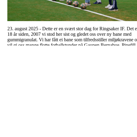
23. august 2025 - Dette er en svært stor dag for Ringsaker IF. Det e
18 år siden, 2007 vi stod her sist og gledet oss over ny bane med
gummigranulat. Vi har fått ei bane som tilfredsstiller miljøkravene 
vil gi oss mange flotte fotballstunder på Gaupen Bernabue. Pinefill
eller pinjekjernekongler er 100 % nedbrytbart og vi håper at den og
skal vare minst like lenge. Det hadde ikke vært mulig å få til et sli
løft med nyrestaurert kunstgressbane uten kjempestor innsats fra all
som har stilt opp på dugnad og det på en av sommerens varmeste
dager. Mange av de samme gutta som har bidratt skal nå få spille i
mange år på et mjukt og godt underlag. Det samme gjelder sjølsag
også alle våre yngre spillere. Dette er et løft også for helsa og vil
sørge for mindre vonde bein. I dag er det også viktig og gi en
honnør til alle de som står på gjennom året for at det skal være
aktivitet i Gaupen. Det er bl.a. trenere, lagledere, kiosk m.m. som
trenger folk og uten at det var mange frivillige så hadde ikke dette
vært mulig. Tusen takk til alle dekk. Det er ikke til å stikke under e
stol at det har kostet mange kroner – ca 4,5 MKR. Det lar seg gjør
å foreta slike investeringer fordi vi har en solid økonomi og et styre
som både søker om midler og samtidig er nøkterne i bruken av
midler. Samtidig har vi hatt mange viktige bidragsytere – ikke mins