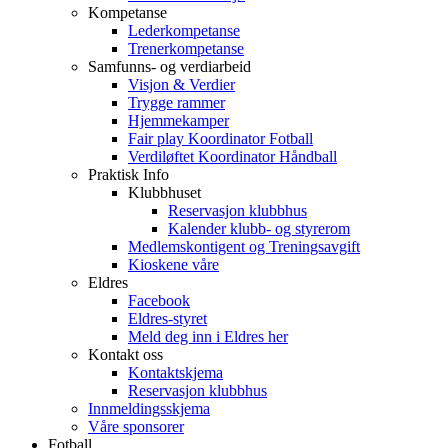
Kompetanse
Lederkompetanse
Trenerkompetanse
Samfunns- og verdiarbeid
Visjon & Verdier
Trygge rammer
Hjemmekamper
Fair play Koordinator Fotball
Verdiløftet Koordinator Håndball
Praktisk Info
Klubbhuset
Reservasjon klubbhus
Kalender klubb- og styrerom
Medlemskontigent og Treningsavgift
Kioskene våre
Eldres
Facebook
Eldres-styret
Meld deg inn i Eldres her
Kontakt oss
Kontaktskjema
Reservasjon klubbhus
Innmeldingsskjema
Våre sponsorer
Fotball