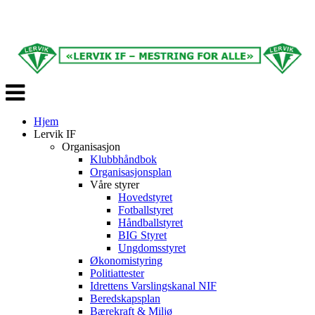
Veksle
navigasjon
Hjem
Lervik IF
Organisasjon
Klubbhåndbok
Organisasjonsplan
Våre styrer
Hovedstyret
Fotballstyret
Håndballstyret
BIG Styret
Ungdomsstyret
Økonomistyring
Politiattester
Idrettens Varslingskanal NIF
Beredskapsplan
Bærekraft & Miljø