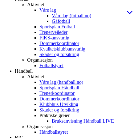
Aktivitet
Våre lag
Våre lag (fotball.no)
Gåfotball
Sportsplan Fotball
Trenerveileder
FIKS-ansvarlig
Dommerkoordinator
Kvalitetsklubbansvarlig
Skader og forsikring
Organisasjon
Fotballstyret
Håndball
Aktivitet
Våre lag (handball.no)
Sportsplan Håndball
Trenerkoordinator
Dommerkoordinator
Klubbhus Utvikling
Skader og forsikring
Praktiske greier
Bruksanvisning Håndball LIVE
Organisasjon
Håndballstyret
BIG