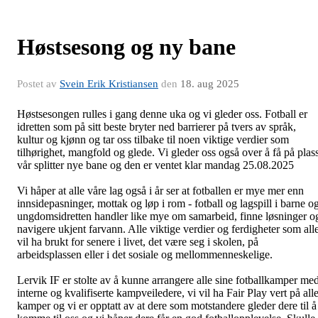
Høstsesong og ny bane
Postet av
Svein Erik Kristiansen
den
18. aug 2025
Høstsesongen rulles i gang denne uka og vi gleder oss. Fotball er
idretten som på sitt beste bryter ned barrierer på tvers av språk,
kultur og kjønn og tar oss tilbake til noen viktige verdier som
tilhørighet, mangfold og glede. Vi gleder oss også over å få på plas
vår splitter nye bane og den er ventet klar mandag 25.08.2025
Vi håper at alle våre lag også i år ser at fotballen er mye mer enn
innsidepasninger, mottak og løp i rom - fotball og lagspill i barne o
ungdomsidretten handler like mye om samarbeid, finne løsninger o
navigere ukjent farvann. Alle viktige verdier og ferdigheter som all
vil ha brukt for senere i livet, det være seg i skolen, på
arbeidsplassen eller i det sosiale og mellommenneskelige.
Lervik IF er stolte av å kunne arrangere alle sine fotballkamper me
interne og kvalifiserte kampveiledere, vi vil ha Fair Play vert på all
kamper og vi er opptatt av at dere som motstandere gleder dere til å