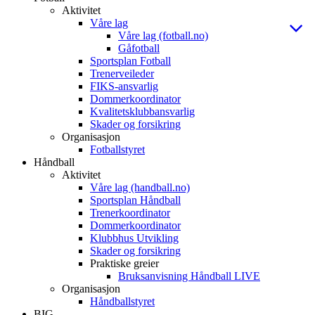
Aktivitet
Våre lag
Våre lag (fotball.no)
Gåfotball
Sportsplan Fotball
Trenerveileder
FIKS-ansvarlig
Dommerkoordinator
Kvalitetsklubbansvarlig
Skader og forsikring
Organisasjon
Fotballstyret
Håndball
Aktivitet
Våre lag (handball.no)
Sportsplan Håndball
Trenerkoordinator
Dommerkoordinator
Klubbhus Utvikling
Skader og forsikring
Praktiske greier
Bruksanvisning Håndball LIVE
Organisasjon
Håndballstyret
BIG