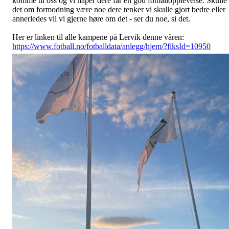
komme til oss og vi håper dere får en god fotballopplevelse. Skulle
det om formodning være noe dere tenker vi skulle gjort bedre eller
annerledes vil vi gjerne høre om det - ser du noe, si det.
Her er linken til alle kampene på Lervik denne våren:
https://www.fotball.no/fotballdata/anlegg/hjem/?fiksId=10950