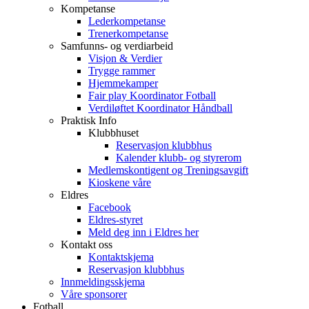
Kompetanse
Lederkompetanse
Trenerkompetanse
Samfunns- og verdiarbeid
Visjon & Verdier
Trygge rammer
Hjemmekamper
Fair play Koordinator Fotball
Verdiløftet Koordinator Håndball
Praktisk Info
Klubbhuset
Reservasjon klubbhus
Kalender klubb- og styrerom
Medlemskontigent og Treningsavgift
Kioskene våre
Eldres
Facebook
Eldres-styret
Meld deg inn i Eldres her
Kontakt oss
Kontaktskjema
Reservasjon klubbhus
Innmeldingsskjema
Våre sponsorer
Fotball