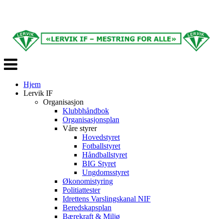
Veksle
navigasjon
Hjem
Lervik IF
Organisasjon
Klubbhåndbok
Organisasjonsplan
Våre styrer
Hovedstyret
Fotballstyret
Håndballstyret
BIG Styret
Ungdomsstyret
Økonomistyring
Politiattester
Idrettens Varslingskanal NIF
Beredskapsplan
Bærekraft & Miljø