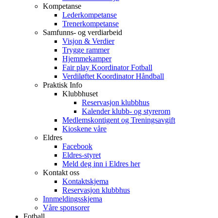
Kompetanse
Lederkompetanse
Trenerkompetanse
Samfunns- og verdiarbeid
Visjon & Verdier
Trygge rammer
Hjemmekamper
Fair play Koordinator Fotball
Verdiløftet Koordinator Håndball
Praktisk Info
Klubbhuset
Reservasjon klubbhus
Kalender klubb- og styrerom
Medlemskontigent og Treningsavgift
Kioskene våre
Eldres
Facebook
Eldres-styret
Meld deg inn i Eldres her
Kontakt oss
Kontaktskjema
Reservasjon klubbhus
Innmeldingsskjema
Våre sponsorer
Fotball