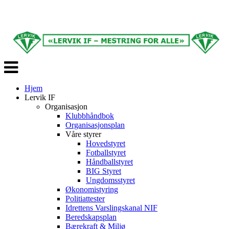
Veksle
navigasjon
Hjem
Lervik IF
Organisasjon
Klubbhåndbok
Organisasjonsplan
Våre styrer
Hovedstyret
Fotballstyret
Håndballstyret
BIG Styret
Ungdomsstyret
Økonomistyring
Politiattester
Idrettens Varslingskanal NIF
Beredskapsplan
Bærekraft & Miljø