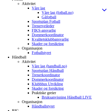
Aktivitet
Våre lag
Våre lag (fotball.no)
Gåfotball
Sportsplan Fotball
Trenerveileder
FIKS-ansvarlig
Dommerkoordinator
Kvalitetsklubbansvarlig
Skader og forsikring
Organisasjon
Fotballstyret
Håndball
Aktivitet
Våre lag (handball.no)
Sportsplan Håndball
Trenerkoordinator
Dommerkoordinator
Klubbhus Utvikling
Skader og forsikring
Praktiske greier
Bruksanvisning Håndball LIVE
Organisasjon
Håndballstyret
BIG