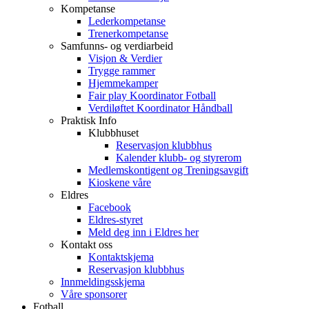
Kompetanse
Lederkompetanse
Trenerkompetanse
Samfunns- og verdiarbeid
Visjon & Verdier
Trygge rammer
Hjemmekamper
Fair play Koordinator Fotball
Verdiløftet Koordinator Håndball
Praktisk Info
Klubbhuset
Reservasjon klubbhus
Kalender klubb- og styrerom
Medlemskontigent og Treningsavgift
Kioskene våre
Eldres
Facebook
Eldres-styret
Meld deg inn i Eldres her
Kontakt oss
Kontaktskjema
Reservasjon klubbhus
Innmeldingsskjema
Våre sponsorer
Fotball