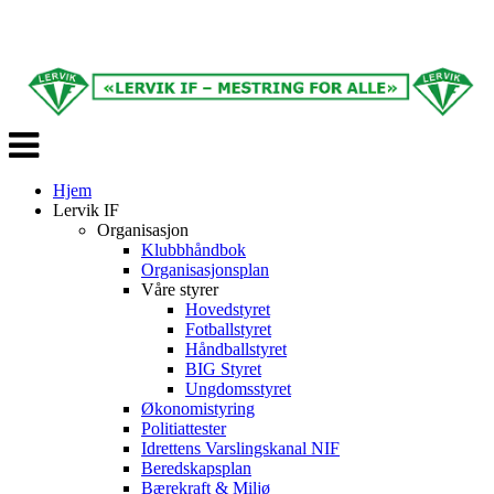
Veksle
navigasjon
Hjem
Lervik IF
Organisasjon
Klubbhåndbok
Organisasjonsplan
Våre styrer
Hovedstyret
Fotballstyret
Håndballstyret
BIG Styret
Ungdomsstyret
Økonomistyring
Politiattester
Idrettens Varslingskanal NIF
Beredskapsplan
Bærekraft & Miljø