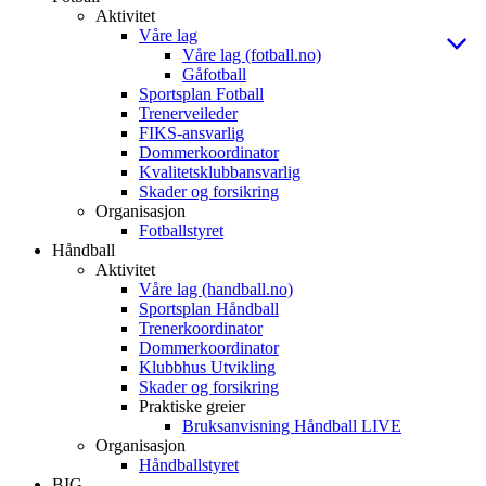
Aktivitet
Våre lag
Våre lag (fotball.no)
Gåfotball
Sportsplan Fotball
Trenerveileder
FIKS-ansvarlig
Dommerkoordinator
Kvalitetsklubbansvarlig
Skader og forsikring
Organisasjon
Fotballstyret
Håndball
Aktivitet
Våre lag (handball.no)
Sportsplan Håndball
Trenerkoordinator
Dommerkoordinator
Klubbhus Utvikling
Skader og forsikring
Praktiske greier
Bruksanvisning Håndball LIVE
Organisasjon
Håndballstyret
BIG