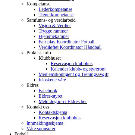
Kompetanse
Lederkompetanse
Trenerkompetanse
Samfunns- og verdiarbeid
Visjon & Verdier
Trygge rammer
Hjemmekamper
Fair play Koordinator Fotball
Verdiløftet Koordinator Håndball
Praktisk Info
Klubbhuset
Reservasjon klubbhus
Kalender klubb- og styrerom
Medlemskontigent og Treningsavgift
Kioskene våre
Eldres
Facebook
Eldres-styret
Meld deg inn i Eldres her
Kontakt oss
Kontaktskjema
Reservasjon klubbhus
Innmeldingsskjema
Våre sponsorer
Fotball