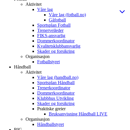
Aktivitet
Våre lag
Våre lag (fotball.no)
Gåfotball
Sportsplan Fotball
Trenerveileder
FIKS-ansvarlig
Dommerkoordinator
Kvalitetsklubbansvarlig
Skader og forsikring
Organisasjon
Fotballstyret
Håndball
Aktivitet
Våre lag (handball.no)
Sportsplan Håndball
Trenerkoordinator
Dommerkoordinator
Klubbhus Utvikling
Skader og forsikring
Praktiske greier
Bruksanvisning Håndball LIVE
Organisasjon
Håndballstyret
BIG