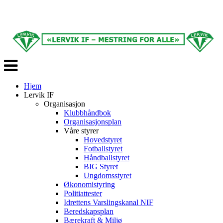
Veksle
navigasjon
Hjem
Lervik IF
Organisasjon
Klubbhåndbok
Organisasjonsplan
Våre styrer
Hovedstyret
Fotballstyret
Håndballstyret
BIG Styret
Ungdomsstyret
Økonomistyring
Politiattester
Idrettens Varslingskanal NIF
Beredskapsplan
Bærekraft & Miljø