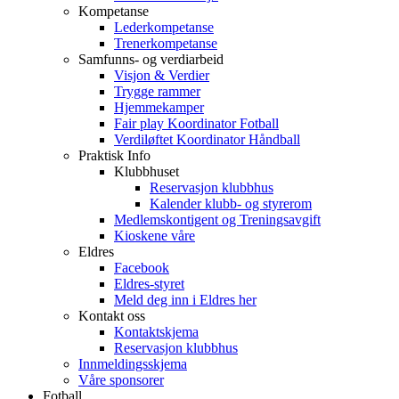
Kompetanse
Lederkompetanse
Trenerkompetanse
Samfunns- og verdiarbeid
Visjon & Verdier
Trygge rammer
Hjemmekamper
Fair play Koordinator Fotball
Verdiløftet Koordinator Håndball
Praktisk Info
Klubbhuset
Reservasjon klubbhus
Kalender klubb- og styrerom
Medlemskontigent og Treningsavgift
Kioskene våre
Eldres
Facebook
Eldres-styret
Meld deg inn i Eldres her
Kontakt oss
Kontaktskjema
Reservasjon klubbhus
Innmeldingsskjema
Våre sponsorer
Fotball