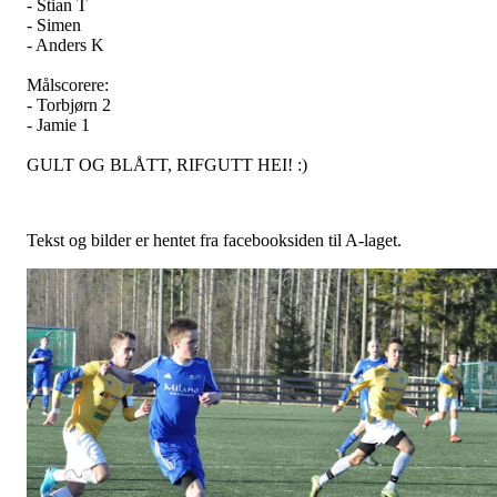
- Stian T
- Simen
- Anders K
Målscorere:
- Torbjørn 2
- Jamie 1
GULT OG BLÅTT, RIFGUTT HEI! :)
Tekst og bilder er hentet fra facebooksiden til A-laget.