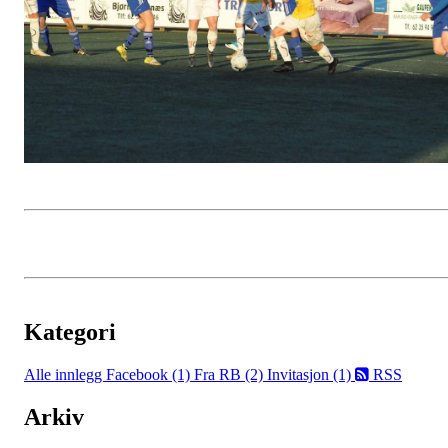
Kategori
Alle innlegg
Facebook (1)
Fra RB (2)
Invitasjon (1)
RSS
Arkiv