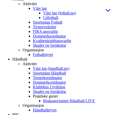
Aktivitet
Våre lag
Våre lag (fotball.no)
Gåfotball
Sportsplan Fotball
Trenerveileder
FIKS-ansvarlig
Dommerkoordinator
Kvalitetsklubbansvarlig
Skader og forsikring
Organisasjon
Fotballstyret
Håndball
Aktivitet
Våre lag (handball.no)
Sportsplan Håndball
Trenerkoordinator
Dommerkoordinator
Klubbhus Utvikling
Skader og forsikring
Praktiske greier
Bruksanvisning Håndball LIVE
Organisasjon
Håndballstyret
BIG