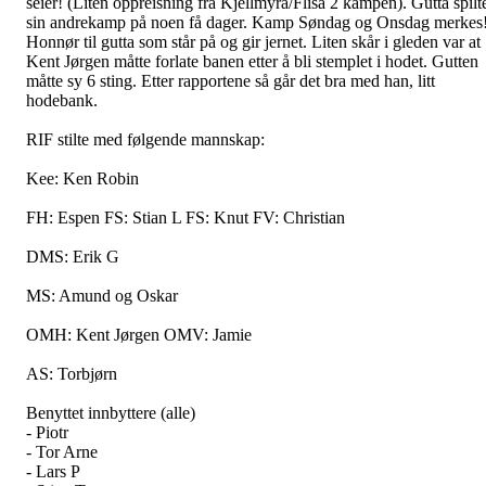
seier! (Liten oppreisning fra Kjellmyra/Flisa 2 kampen). Gutta spilt
sin andrekamp på noen få dager. Kamp Søndag og Onsdag merkes
Honnør til gutta som står på og gir jernet. Liten skår i gleden var at
Kent Jørgen måtte forlate banen etter å bli stemplet i hodet. Gutten
måtte sy 6 sting. Etter rapportene så går det bra med han, litt
hodebank.
RIF stilte med følgende mannskap:
Kee: Ken Robin
FH: Espen FS: Stian L FS: Knut FV: Christian
DMS: Erik G
MS: Amund og Oskar
OMH: Kent Jørgen OMV: Jamie
AS: Torbjørn
Benyttet innbyttere (alle)
- Piotr
- Tor Arne
- Lars P