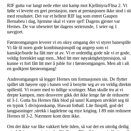
RIF gutta var langt nede etter sist kamp mot Kjellmyra/Flisa 2. Vi
følte vi leverte en grei prestasjon, men at prestasjonen ikke stod i sti
med resultatet. Det var et heltent RIF lag som entret Gaupen
Bernabeu i dag, hjemme skal vi være sjef! Dagens gjester var
Hernes. De var ubeseiret før dagens serierunde, 1 seier og 1
uavgjort.
Førsteomgangen leverer vi en okey omgang der vi styrer banespille
Vi får til noen gode kombinasjonspill og angrep som vi
kanskje/burde ha fått mer ut av. Vi er ordentlig gode når vi er gode,
veldig forenklet sagt men...Med litt mer nøyaktighet/presisjon, så
kunne vi fort fått litt mer å juble for i førsteomgangen. Men alt i alt
en godkjent førsteomgang!
Andreomgangen så legger Hernes om formasjonen sin. De flytter
spillet sitt høyere opp i banen ved å benytte seg av en veldig direkt
spillestil. Vi svarer med to tidlige scoringer. Man skulle tru at vi
drepte kampen, men dessverre gikk det ikke lenge før de reduserte
til 3-1. Gutta fra Hernes fikk blod på tann! Kampen utviklet seg til
en typisk 5 divisjonskamp, Hawaii fotball. Lite finspill, god del
langpasninger ,strekk i lagdelene og mye kriging. I 89 min redusere
Hernes til 3-2. Nærmere kom dem ikke.
Om det ikke var like vakkert hele tiden, så var det en utrolig deilig