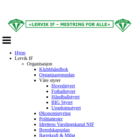
Veksle
navigasjon
Hjem
Lervik IF
Organisasjon
Klubbhåndbok
Organisasjonsplan
Våre styrer
Hovedstyret
Fotballstyret
Håndballstyret
BIG Styret
Ungdomsstyret
Økonomistyring
Politiattester
Idrettens Varslingskanal NIF
Beredskapsplan
Bærekraft & Miljø