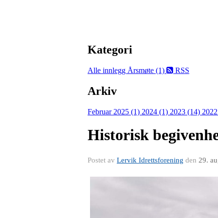
Kategori
Alle innlegg
Årsmøte (1)
RSS
Arkiv
Februar 2025 (1)
2024 (1)
2023 (14)
2022
Historisk begivenh
Postet av
Lervik Idrettsforening
den
29. a