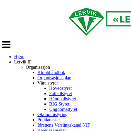
Veksle
navigasjon
Hjem
Lervik IF
Organisasjon
Klubbhåndbok
Organisasjonsplan
Våre styrer
Hovedstyret
Fotballstyret
Håndballstyret
BIG Styret
Ungdomsstyret
Økonomistyring
Politiattester
Idrettens Varslingskanal NIF
Beredskapsplan