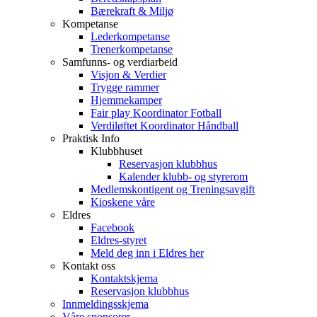
Bærekraft & Miljø
Kompetanse
Lederkompetanse
Trenerkompetanse
Samfunns- og verdiarbeid
Visjon & Verdier
Trygge rammer
Hjemmekamper
Fair play Koordinator Fotball
Verdiløftet Koordinator Håndball
Praktisk Info
Klubbhuset
Reservasjon klubbhus
Kalender klubb- og styrerom
Medlemskontigent og Treningsavgift
Kioskene våre
Eldres
Facebook
Eldres-styret
Meld deg inn i Eldres her
Kontakt oss
Kontaktskjema
Reservasjon klubbhus
Innmeldingsskjema
Våre sponsorer