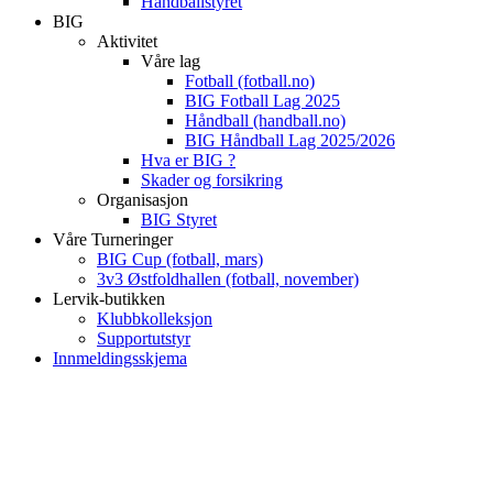
Håndballstyret
BIG
Aktivitet
Våre lag
Fotball (fotball.no)
BIG Fotball Lag 2025
Håndball (handball.no)
BIG Håndball Lag 2025/2026
Hva er BIG ?
Skader og forsikring
Organisasjon
BIG Styret
Våre Turneringer
BIG Cup (fotball, mars)
3v3 Østfoldhallen (fotball, november)
Lervik-butikken
Klubbkolleksjon
Supportutstyr
Innmeldingsskjema