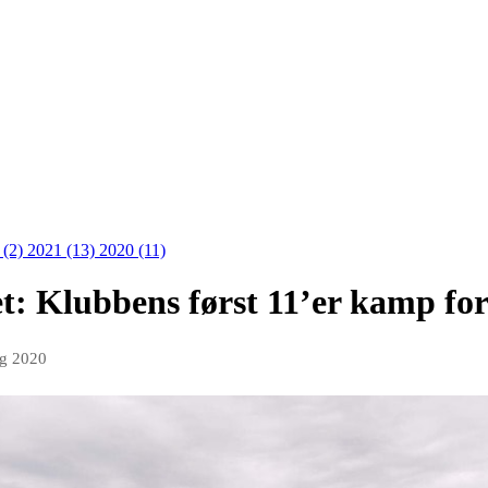
 (2)
2021 (13)
2020 (11)
et: Klubbens først 11’er kamp fo
ug 2020