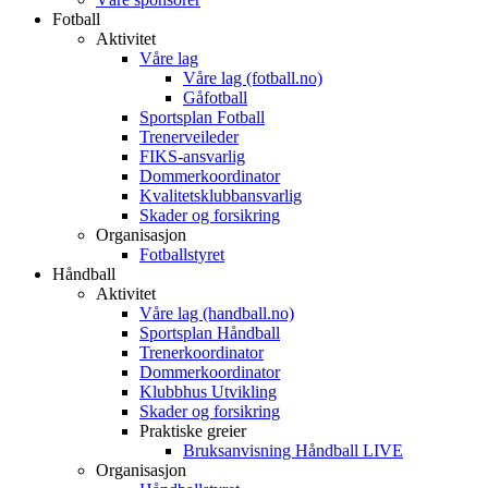
Fotball
Aktivitet
Våre lag
Våre lag (fotball.no)
Gåfotball
Sportsplan Fotball
Trenerveileder
FIKS-ansvarlig
Dommerkoordinator
Kvalitetsklubbansvarlig
Skader og forsikring
Organisasjon
Fotballstyret
Håndball
Aktivitet
Våre lag (handball.no)
Sportsplan Håndball
Trenerkoordinator
Dommerkoordinator
Klubbhus Utvikling
Skader og forsikring
Praktiske greier
Bruksanvisning Håndball LIVE
Organisasjon