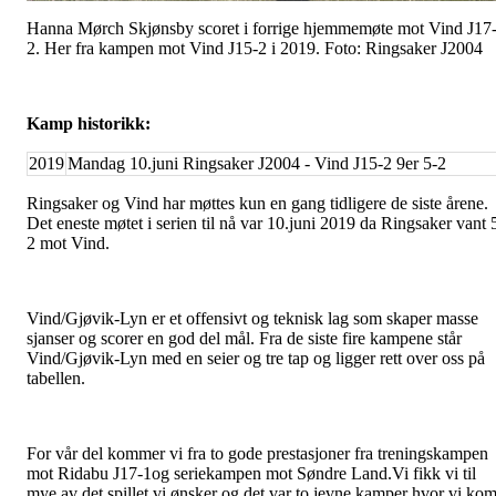
Hanna Mørch Skjønsby scoret i forrige hjemmemøte mot Vind J17
2. Her fra kampen mot Vind J15-2 i 2019. Foto: Ringsaker J2004
Kamp historikk:
2019
Mandag 10.juni Ringsaker J2004 - Vind J15-2 9er 5-2
Ringsaker og Vind har møttes kun en gang tidligere de siste årene.
Det eneste møtet i serien til nå var 10.juni 2019 da Ringsaker vant 
2 mot Vind.
Vind/Gjøvik-Lyn er et offensivt og teknisk lag som skaper masse
sjanser og scorer en god del mål. Fra de siste fire kampene står
Vind/Gjøvik-Lyn med en seier og tre tap og ligger rett over oss på
tabellen.
For vår del kommer vi fra to gode prestasjoner fra treningskampen
mot Ridabu J17-1og seriekampen mot Søndre Land.Vi fikk vi til
mye av det spillet vi ønsker og det var to jevne kamper hvor vi ko