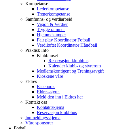
Kompetanse
Lederkompetanse
Trenerkompetanse
Samfunns- og verdiarbeid
Visjon & Verdier
Trygge rammer
Hjemmekamper
Fair play Koordinator Fotball
Verdiløftet Koordinator Håndball
Praktisk Info
Klubbhuset
Reservasjon klubbhus
Kalender klubb- og styrerom
Medlemskontigent og Treningsavgift
Kioskene våre
Eldres
Facebook
Eldres-styret
Meld deg inn i Eldres her
Kontakt oss
Kontaktskjema
Reservasjon klubbhus
Innmeldingsskjema
Våre sponsorer
Fotball