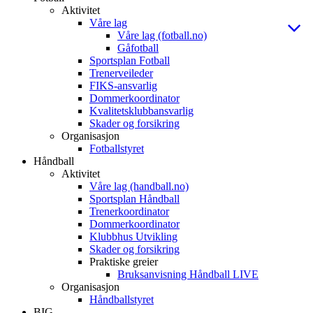
Aktivitet
Våre lag
Våre lag (fotball.no)
Gåfotball
Sportsplan Fotball
Trenerveileder
FIKS-ansvarlig
Dommerkoordinator
Kvalitetsklubbansvarlig
Skader og forsikring
Organisasjon
Fotballstyret
Håndball
Aktivitet
Våre lag (handball.no)
Sportsplan Håndball
Trenerkoordinator
Dommerkoordinator
Klubbhus Utvikling
Skader og forsikring
Praktiske greier
Bruksanvisning Håndball LIVE
Organisasjon
Håndballstyret
BIG