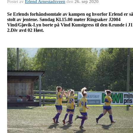
Postet av
Erlend Arnestadsveen
den
26. sep 2020
Se Erlends forhåndsomtale av kampen og hvorfor Erlend er s
stolt av jentene. Søndag Kl.15.00 møter Ringsaker J2004
Vind/Gjøvik-Lyn borte på Vind Kunstgress til den 8.runde i J
2.Div avd 02 Høst.