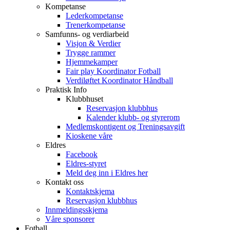
Kompetanse
Lederkompetanse
Trenerkompetanse
Samfunns- og verdiarbeid
Visjon & Verdier
Trygge rammer
Hjemmekamper
Fair play Koordinator Fotball
Verdiløftet Koordinator Håndball
Praktisk Info
Klubbhuset
Reservasjon klubbhus
Kalender klubb- og styrerom
Medlemskontigent og Treningsavgift
Kioskene våre
Eldres
Facebook
Eldres-styret
Meld deg inn i Eldres her
Kontakt oss
Kontaktskjema
Reservasjon klubbhus
Innmeldingsskjema
Våre sponsorer
Fotball