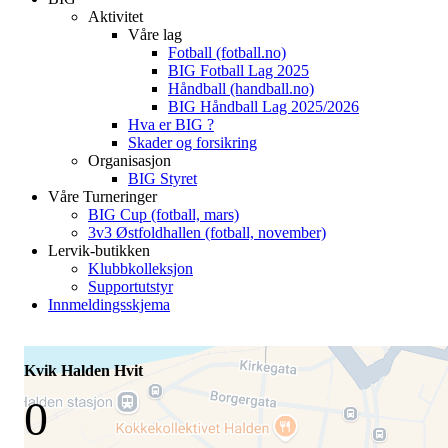
Aktivitet
Våre lag
Fotball (fotball.no)
BIG Fotball Lag 2025
Håndball (handball.no)
BIG Håndball Lag 2025/2026
Hva er BIG ?
Skader og forsikring
Organisasjon
BIG Styret
Våre Turneringer
BIG Cup (fotball, mars)
3v3 Østfoldhallen (fotball, november)
Lervik-butikken
Klubbkolleksjon
Supportutstyr
Innmeldingsskjema
Kvik Halden Hvit
0