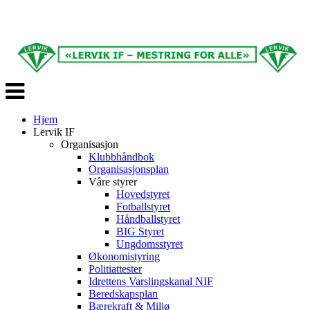
Veksle
navigasjon
Hjem
Lervik IF
Organisasjon
Klubbhåndbok
Organisasjonsplan
Våre styrer
Hovedstyret
Fotballstyret
Håndballstyret
BIG Styret
Ungdomsstyret
Økonomistyring
Politiattester
Idrettens Varslingskanal NIF
Beredskapsplan
Bærekraft & Miljø