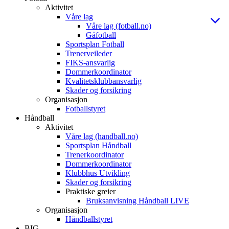
Aktivitet
Våre lag
Våre lag (fotball.no)
Gåfotball
Sportsplan Fotball
Trenerveileder
FIKS-ansvarlig
Dommerkoordinator
Kvalitetsklubbansvarlig
Skader og forsikring
Organisasjon
Fotballstyret
Håndball
Aktivitet
Våre lag (handball.no)
Sportsplan Håndball
Trenerkoordinator
Dommerkoordinator
Klubbhus Utvikling
Skader og forsikring
Praktiske greier
Bruksanvisning Håndball LIVE
Organisasjon
Håndballstyret
BIG