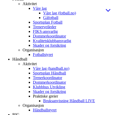
Aktivitet
Våre lag
Våre lag (fotball.no)
Gåfotball
Sportsplan Fotball
Trenerveileder
FIKS-ansvarlig
Dommerkoordinator
Kvalitetsklubbansvarlig
Skader og forsikring
Organisasjon
Fotballstyret
Håndball
Aktivitet
Våre lag (handball.no)
Sportsplan Håndball
Trenerkoordinator
Dommerkoordinator
Klubbhus Utvikling
Skader og forsikring
Praktiske greier
Bruksanvisning Håndball LIVE
Organisasjon
Håndballstyret
BIG