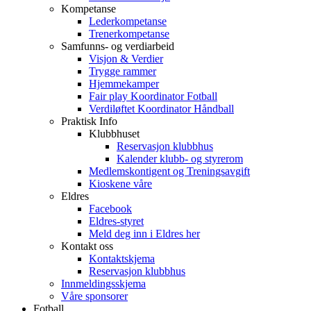
Kompetanse
Lederkompetanse
Trenerkompetanse
Samfunns- og verdiarbeid
Visjon & Verdier
Trygge rammer
Hjemmekamper
Fair play Koordinator Fotball
Verdiløftet Koordinator Håndball
Praktisk Info
Klubbhuset
Reservasjon klubbhus
Kalender klubb- og styrerom
Medlemskontigent og Treningsavgift
Kioskene våre
Eldres
Facebook
Eldres-styret
Meld deg inn i Eldres her
Kontakt oss
Kontaktskjema
Reservasjon klubbhus
Innmeldingsskjema
Våre sponsorer
Fotball