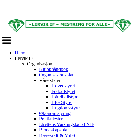
Veksle
navigasjon
Hjem
Lervik IF
Organisasjon
Klubbhåndbok
Organisasjonsplan
Våre styrer
Hovedstyret
Fotballstyret
Håndballstyret
BIG Styret
Ungdomsstyret
Økonomistyring
Politiattester
Idrettens Varslingskanal NIF
Beredskapsplan
Bærekraft & Miljø