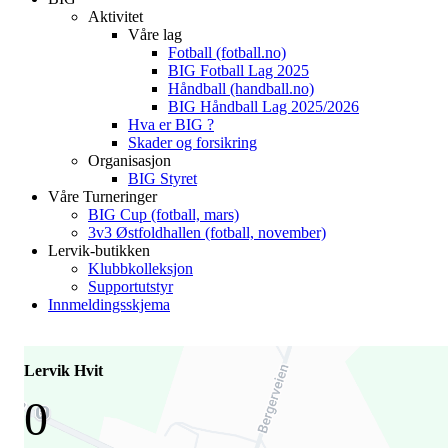
Aktivitet
Våre lag
Fotball (fotball.no)
BIG Fotball Lag 2025
Håndball (handball.no)
BIG Håndball Lag 2025/2026
Hva er BIG ?
Skader og forsikring
Organisasjon
BIG Styret
Våre Turneringer
BIG Cup (fotball, mars)
3v3 Østfoldhallen (fotball, november)
Lervik-butikken
Klubbkolleksjon
Supportutstyr
Innmeldingsskjema
Lervik Hvit
0