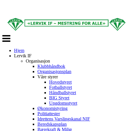
Veksle
navigasjon
Hjem
Lervik IF
Organisasjon
Klubbhåndbok
Organisasjonsplan
Våre styrer
Hovedstyret
Fotballstyret
Håndballstyret
BIG Styret
Ungdomsstyret
Økonomistyring
Politiattester
Idrettens Varslingskanal NIF
Beredskapsplan
Bærekraft & Miljø