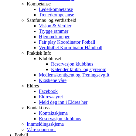
Kompetanse
Lederkompetanse
Trenerkompetanse
Samfunns- og verdiarbeid
Visjon & Verdier
Trygge rammer
Hjemmekamper
Fair play Koordinator Fotball
Verdiløftet Koordinator Håndball
Praktisk Info
Klubbhuset
Reservasjon klubbhus
Kalender klubb- og styrerom
Medlemskontigent og Treningsavgift
Kioskene våre
Eldres
Facebook
Eldres-styret
Meld deg inn i Eldres her
Kontakt oss
Kontaktskjema
Reservasjon klubbhus
Innmeldingsskjema
Våre sponsorer
Fotball