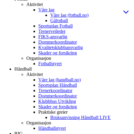
Aktivitet
Våre lag
Våre lag (fotball.no)
Gåfotball
Sportsplan Fotball
Trenerveileder
FIKS-ansvarlig
Dommerkoordinator
Kvalitetsklubbansvarlig
Skader og forsikring
Organisasjon
Fotballstyret
Håndball
Aktivitet
Våre lag (handball.no)
Sportsplan Håndball
Trenerkoordinator
Dommerkoordinator
Klubbhus Utvikling
Skader og forsikring
Praktiske greier
Bruksanvisning Håndball LIVE
Organisasjon
Håndballstyret
BIG