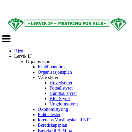
Veksle
navigasjon
Hjem
Lervik IF
Organisasjon
Klubbhåndbok
Organisasjonsplan
Våre styrer
Hovedstyret
Fotballstyret
Håndballstyret
BIG Styret
Ungdomsstyret
Økonomistyring
Politiattester
Idrettens Varslingskanal NIF
Beredskapsplan
Bærekraft & Miljø