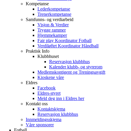
Kompetanse
Lederkompetanse
Trenerkompetanse
Samfunns- og verdiarbeid
Visjon & Verdier
Trygge rammer
Hjemmekamper
Fair play Koordinator Fotball
Verdiløftet Koordinator Håndball
Praktisk Info
Klubbhuset
Reservasjon klubbhus
Kalender klubb- og styrerom
Medlemskontigent og Treningsavgift
Kioskene våre
Eldres
Facebook
Eldres-styret
Meld deg inn i Eldres her
Kontakt oss
Kontaktskjema
Reservasjon klubbhus
Innmeldingsskjema
Våre sponsorer
Fotball