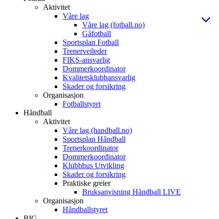
Aktivitet
Våre lag
Våre lag (fotball.no)
Gåfotball
Sportsplan Fotball
Trenerveileder
FIKS-ansvarlig
Dommerkoordinator
Kvalitetsklubbansvarlig
Skader og forsikring
Organisasjon
Fotballstyret
Håndball
Aktivitet
Våre lag (handball.no)
Sportsplan Håndball
Trenerkoordinator
Dommerkoordinator
Klubbhus Utvikling
Skader og forsikring
Praktiske greier
Bruksanvisning Håndball LIVE
Organisasjon
Håndballstyret
BIG