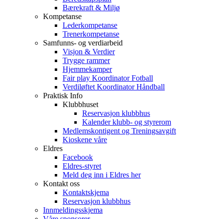
Bærekraft & Miljø
Kompetanse
Lederkompetanse
Trenerkompetanse
Samfunns- og verdiarbeid
Visjon & Verdier
Trygge rammer
Hjemmekamper
Fair play Koordinator Fotball
Verdiløftet Koordinator Håndball
Praktisk Info
Klubbhuset
Reservasjon klubbhus
Kalender klubb- og styrerom
Medlemskontigent og Treningsavgift
Kioskene våre
Eldres
Facebook
Eldres-styret
Meld deg inn i Eldres her
Kontakt oss
Kontaktskjema
Reservasjon klubbhus
Innmeldingsskjema
Våre sponsorer