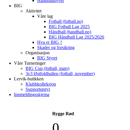
Håndballstyret
BIG
Aktivitet
Våre lag
Fotball (fotball.no)
BIG Fotball Lag 2025
Håndball (handball.no)
BIG Håndball Lag 2025/2026
Hva er BIG ?
Skader og forsikring
Organisasjon
BIG Styret
Våre Turneringer
BIG Cup (fotball, mars)
3v3 Østfoldhallen (fotball, november)
Lervik-butikken
Klubbkolleksjon
Supportutstyr
Innmeldingsskjema
Rygge Rød
0