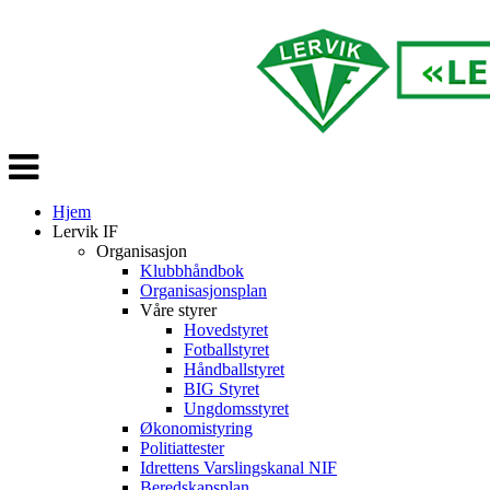
Veksle
navigasjon
Hjem
Lervik IF
Organisasjon
Klubbhåndbok
Organisasjonsplan
Våre styrer
Hovedstyret
Fotballstyret
Håndballstyret
BIG Styret
Ungdomsstyret
Økonomistyring
Politiattester
Idrettens Varslingskanal NIF
Beredskapsplan