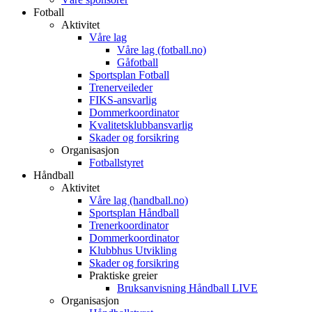
Fotball
Aktivitet
Våre lag
Våre lag (fotball.no)
Gåfotball
Sportsplan Fotball
Trenerveileder
FIKS-ansvarlig
Dommerkoordinator
Kvalitetsklubbansvarlig
Skader og forsikring
Organisasjon
Fotballstyret
Håndball
Aktivitet
Våre lag (handball.no)
Sportsplan Håndball
Trenerkoordinator
Dommerkoordinator
Klubbhus Utvikling
Skader og forsikring
Praktiske greier
Bruksanvisning Håndball LIVE
Organisasjon