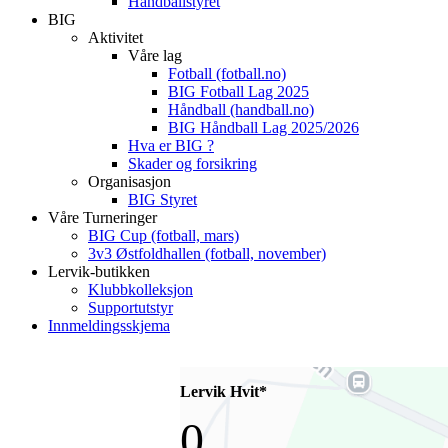
Håndballstyret
BIG
Aktivitet
Våre lag
Fotball (fotball.no)
BIG Fotball Lag 2025
Håndball (handball.no)
BIG Håndball Lag 2025/2026
Hva er BIG ?
Skader og forsikring
Organisasjon
BIG Styret
Våre Turneringer
BIG Cup (fotball, mars)
3v3 Østfoldhallen (fotball, november)
Lervik-butikken
Klubbkolleksjon
Supportutstyr
Innmeldingsskjema
Lervik Hvit*
0