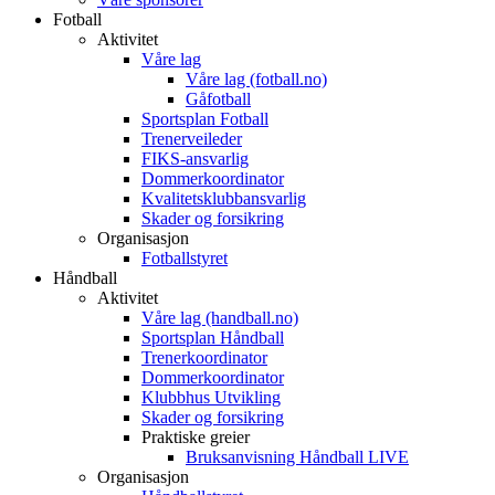
Fotball
Aktivitet
Våre lag
Våre lag (fotball.no)
Gåfotball
Sportsplan Fotball
Trenerveileder
FIKS-ansvarlig
Dommerkoordinator
Kvalitetsklubbansvarlig
Skader og forsikring
Organisasjon
Fotballstyret
Håndball
Aktivitet
Våre lag (handball.no)
Sportsplan Håndball
Trenerkoordinator
Dommerkoordinator
Klubbhus Utvikling
Skader og forsikring
Praktiske greier
Bruksanvisning Håndball LIVE
Organisasjon