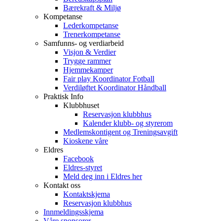
Bærekraft & Miljø
Kompetanse
Lederkompetanse
Trenerkompetanse
Samfunns- og verdiarbeid
Visjon & Verdier
Trygge rammer
Hjemmekamper
Fair play Koordinator Fotball
Verdiløftet Koordinator Håndball
Praktisk Info
Klubbhuset
Reservasjon klubbhus
Kalender klubb- og styrerom
Medlemskontigent og Treningsavgift
Kioskene våre
Eldres
Facebook
Eldres-styret
Meld deg inn i Eldres her
Kontakt oss
Kontaktskjema
Reservasjon klubbhus
Innmeldingsskjema
Våre sponsorer