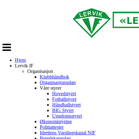
Veksle
navigasjon
Hjem
Lervik IF
Organisasjon
Klubbhåndbok
Organisasjonsplan
Våre styrer
Hovedstyret
Fotballstyret
Håndballstyret
BIG Styret
Ungdomsstyret
Økonomistyring
Politiattester
Idrettens Varslingskanal NIF
Beredskapsplan