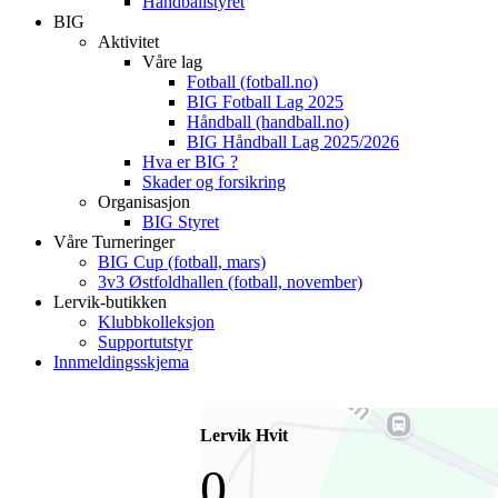
Håndballstyret
BIG
Aktivitet
Våre lag
Fotball (fotball.no)
BIG Fotball Lag 2025
Håndball (handball.no)
BIG Håndball Lag 2025/2026
Hva er BIG ?
Skader og forsikring
Organisasjon
BIG Styret
Våre Turneringer
BIG Cup (fotball, mars)
3v3 Østfoldhallen (fotball, november)
Lervik-butikken
Klubbkolleksjon
Supportutstyr
Innmeldingsskjema
Lervik Hvit
0