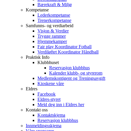
Bærekraft & Miljø
Kompetanse
Lederkompetanse
Trenerkompetanse
Samfunns- og verdiarbeid
Visjon & Verdier
Trygge rammer
Hjemmekamper
Fair play Koordinator Fotball
Verdiløftet Koordinator Håndball
Praktisk Info
Klubbhuset
Reservasjon klubbhus
Kalender klubb- og styrerom
Medlemskontigent og Treningsavgift
Kioskene våre
Eldres
Facebook
Eldres-styret
Meld deg inn i Eldres her
Kontakt oss
Kontaktskjema
Reservasjon klubbhus
Innmeldingsskjema
Våre sponsorer