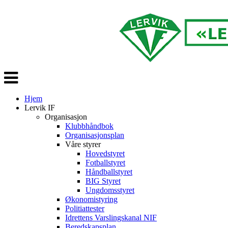
Veksle
navigasjon
Hjem
Lervik IF
Organisasjon
Klubbhåndbok
Organisasjonsplan
Våre styrer
Hovedstyret
Fotballstyret
Håndballstyret
BIG Styret
Ungdomsstyret
Økonomistyring
Politiattester
Idrettens Varslingskanal NIF
Beredskapsplan