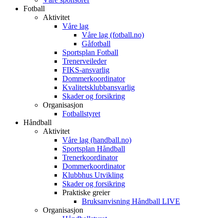
Fotball
Aktivitet
Våre lag
Våre lag (fotball.no)
Gåfotball
Sportsplan Fotball
Trenerveileder
FIKS-ansvarlig
Dommerkoordinator
Kvalitetsklubbansvarlig
Skader og forsikring
Organisasjon
Fotballstyret
Håndball
Aktivitet
Våre lag (handball.no)
Sportsplan Håndball
Trenerkoordinator
Dommerkoordinator
Klubbhus Utvikling
Skader og forsikring
Praktiske greier
Bruksanvisning Håndball LIVE
Organisasjon