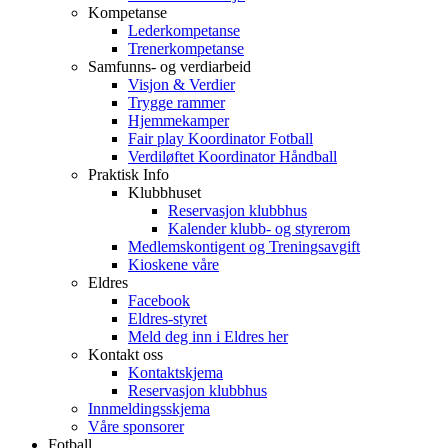
Kompetanse
Lederkompetanse
Trenerkompetanse
Samfunns- og verdiarbeid
Visjon & Verdier
Trygge rammer
Hjemmekamper
Fair play Koordinator Fotball
Verdiløftet Koordinator Håndball
Praktisk Info
Klubbhuset
Reservasjon klubbhus
Kalender klubb- og styrerom
Medlemskontigent og Treningsavgift
Kioskene våre
Eldres
Facebook
Eldres-styret
Meld deg inn i Eldres her
Kontakt oss
Kontaktskjema
Reservasjon klubbhus
Innmeldingsskjema
Våre sponsorer
Fotball