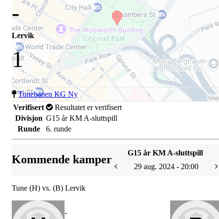
-
Lervik
1
Tunebanen KG Ny
Verifisert
Resultatet er verifisert
Divisjon
G15 år KM A-sluttspill
Runde
6. runde
G15 år KM A-sluttspill
Kommende kamper
29 aug. 2024 - 20:00
Tune (H) vs. (B) Lervik
-