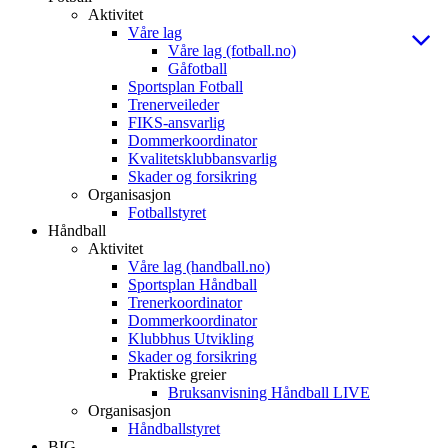
Aktivitet
Våre lag
Våre lag (fotball.no)
Gåfotball
Sportsplan Fotball
Trenerveileder
FIKS-ansvarlig
Dommerkoordinator
Kvalitetsklubbansvarlig
Skader og forsikring
Organisasjon
Fotballstyret
Håndball
Aktivitet
Våre lag (handball.no)
Sportsplan Håndball
Trenerkoordinator
Dommerkoordinator
Klubbhus Utvikling
Skader og forsikring
Praktiske greier
Bruksanvisning Håndball LIVE
Organisasjon
Håndballstyret
BIG