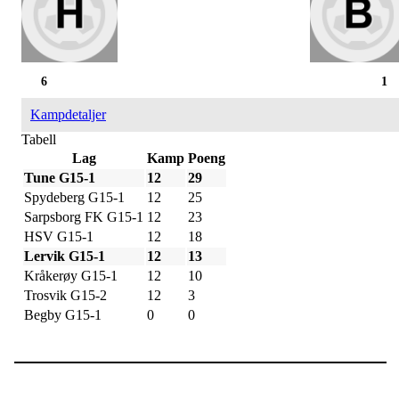
6
1
Kampdetaljer
Tabell
Lag
Kamp
Poeng
Tune G15-1
12
29
Spydeberg G15-1
12
25
Sarpsborg FK G15-1
12
23
HSV G15-1
12
18
Lervik G15-1
12
13
Kråkerøy G15-1
12
10
Trosvik G15-2
12
3
Begby G15-1
0
0