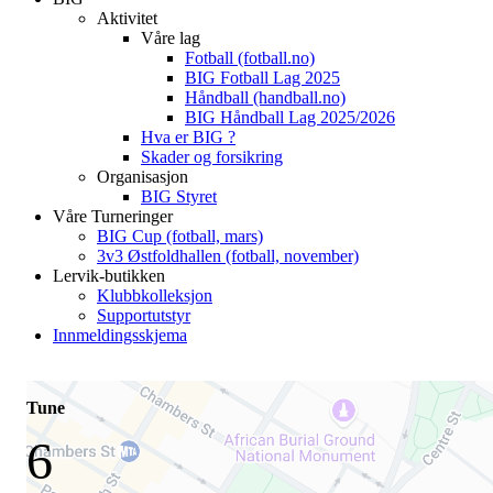
Aktivitet
Våre lag
Fotball (fotball.no)
BIG Fotball Lag 2025
Håndball (handball.no)
BIG Håndball Lag 2025/2026
Hva er BIG ?
Skader og forsikring
Organisasjon
BIG Styret
Våre Turneringer
BIG Cup (fotball, mars)
3v3 Østfoldhallen (fotball, november)
Lervik-butikken
Klubbkolleksjon
Supportutstyr
Innmeldingsskjema
Tune
6