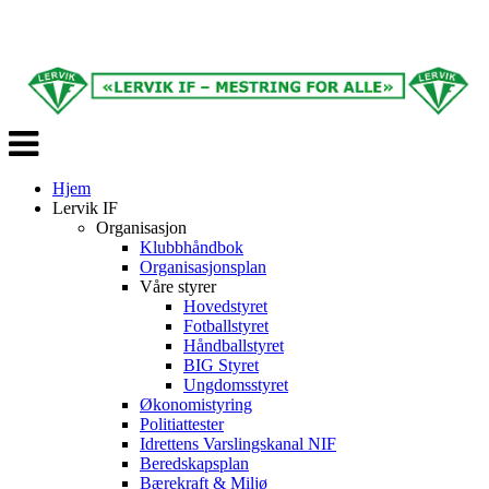
Veksle
navigasjon
Hjem
Lervik IF
Organisasjon
Klubbhåndbok
Organisasjonsplan
Våre styrer
Hovedstyret
Fotballstyret
Håndballstyret
BIG Styret
Ungdomsstyret
Økonomistyring
Politiattester
Idrettens Varslingskanal NIF
Beredskapsplan
Bærekraft & Miljø