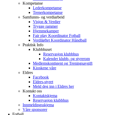
Kompetanse
Lederkompetanse
Trenerkompetanse
Samfunns- og verdiarbeid
Visjon & Verdier
Trygge rammer
Hjemmekamper
Fair play Koordinator Fotball
Verdiløftet Koordinator Håndball
Praktisk Info
Klubbhuset
Reservasjon klubbhus
Kalender klubb- og styrerom
Medlemskontigent og Treningsavgift
Kioskene våre
Eldres
Facebook
Eldres-styret
Meld deg inn i Eldres her
Kontakt oss
Kontaktskjema
Reservasjon klubbhus
Innmeldingsskjema
Våre sponsorer
Fotball