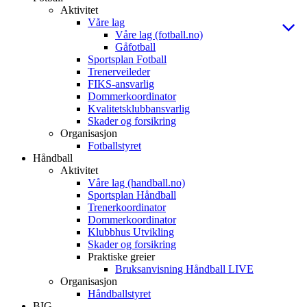
Aktivitet
Våre lag
Våre lag (fotball.no)
Gåfotball
Sportsplan Fotball
Trenerveileder
FIKS-ansvarlig
Dommerkoordinator
Kvalitetsklubbansvarlig
Skader og forsikring
Organisasjon
Fotballstyret
Håndball
Aktivitet
Våre lag (handball.no)
Sportsplan Håndball
Trenerkoordinator
Dommerkoordinator
Klubbhus Utvikling
Skader og forsikring
Praktiske greier
Bruksanvisning Håndball LIVE
Organisasjon
Håndballstyret
BIG