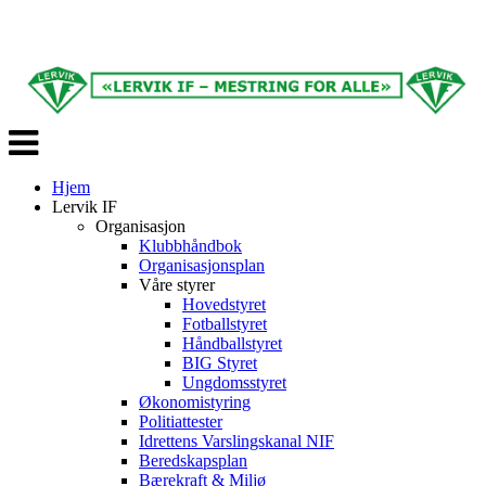
Veksle
navigasjon
Hjem
Lervik IF
Organisasjon
Klubbhåndbok
Organisasjonsplan
Våre styrer
Hovedstyret
Fotballstyret
Håndballstyret
BIG Styret
Ungdomsstyret
Økonomistyring
Politiattester
Idrettens Varslingskanal NIF
Beredskapsplan
Bærekraft & Miljø