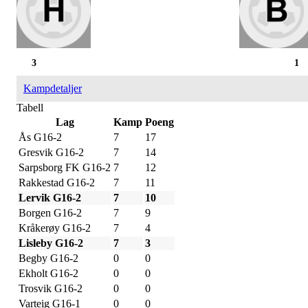
3
1
Kampdetaljer
Tabell
Lag
Kamp
Poeng
Ås G16-2
7
17
Gresvik G16-2
7
14
Sarpsborg FK G16-2
7
12
Rakkestad G16-2
7
11
Lervik G16-2
7
10
Borgen G16-2
7
9
Kråkerøy G16-2
7
4
Lisleby G16-2
7
3
Begby G16-2
0
0
Ekholt G16-2
0
0
Trosvik G16-2
0
0
Varteig G16-1
0
0