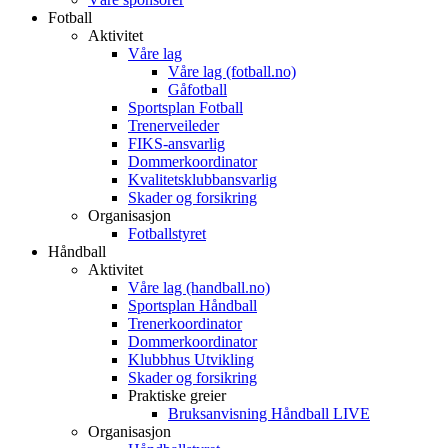
Fotball
Aktivitet
Våre lag
Våre lag (fotball.no)
Gåfotball
Sportsplan Fotball
Trenerveileder
FIKS-ansvarlig
Dommerkoordinator
Kvalitetsklubbansvarlig
Skader og forsikring
Organisasjon
Fotballstyret
Håndball
Aktivitet
Våre lag (handball.no)
Sportsplan Håndball
Trenerkoordinator
Dommerkoordinator
Klubbhus Utvikling
Skader og forsikring
Praktiske greier
Bruksanvisning Håndball LIVE
Organisasjon