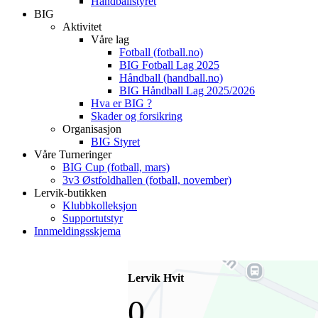
Håndballstyret
BIG
Aktivitet
Våre lag
Fotball (fotball.no)
BIG Fotball Lag 2025
Håndball (handball.no)
BIG Håndball Lag 2025/2026
Hva er BIG ?
Skader og forsikring
Organisasjon
BIG Styret
Våre Turneringer
BIG Cup (fotball, mars)
3v3 Østfoldhallen (fotball, november)
Lervik-butikken
Klubbkolleksjon
Supportutstyr
Innmeldingsskjema
Lervik Hvit
0