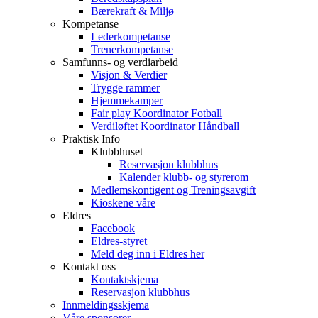
Bærekraft & Miljø
Kompetanse
Lederkompetanse
Trenerkompetanse
Samfunns- og verdiarbeid
Visjon & Verdier
Trygge rammer
Hjemmekamper
Fair play Koordinator Fotball
Verdiløftet Koordinator Håndball
Praktisk Info
Klubbhuset
Reservasjon klubbhus
Kalender klubb- og styrerom
Medlemskontigent og Treningsavgift
Kioskene våre
Eldres
Facebook
Eldres-styret
Meld deg inn i Eldres her
Kontakt oss
Kontaktskjema
Reservasjon klubbhus
Innmeldingsskjema
Våre sponsorer