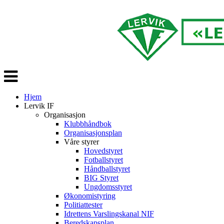
Veksle
navigasjon
Hjem
Lervik IF
Organisasjon
Klubbhåndbok
Organisasjonsplan
Våre styrer
Hovedstyret
Fotballstyret
Håndballstyret
BIG Styret
Ungdomsstyret
Økonomistyring
Politiattester
Idrettens Varslingskanal NIF
Beredskapsplan