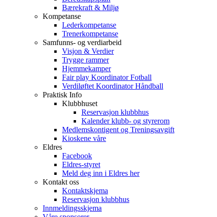
Bærekraft & Miljø
Kompetanse
Lederkompetanse
Trenerkompetanse
Samfunns- og verdiarbeid
Visjon & Verdier
Trygge rammer
Hjemmekamper
Fair play Koordinator Fotball
Verdiløftet Koordinator Håndball
Praktisk Info
Klubbhuset
Reservasjon klubbhus
Kalender klubb- og styrerom
Medlemskontigent og Treningsavgift
Kioskene våre
Eldres
Facebook
Eldres-styret
Meld deg inn i Eldres her
Kontakt oss
Kontaktskjema
Reservasjon klubbhus
Innmeldingsskjema
Våre sponsorer