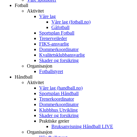
Fotball
Aktivitet
Våre lag
Våre lag (fotball.no)
Gåfotball
Sportsplan Fotball
Trenerveileder
FIKS-ansvarlig
Dommerkoordinator
Kvalitetsklubbansvarlig
Skader og forsikring
Organisasjon
Fotballstyret
Håndball
Aktivitet
Våre lag (handball.no)
Sportsplan Håndball
Trenerkoordinator
Dommerkoordinator
Klubbhus Utvikling
Skader og forsikring
Praktiske greier
Bruksanvisning Håndball LIVE
Organisasjon