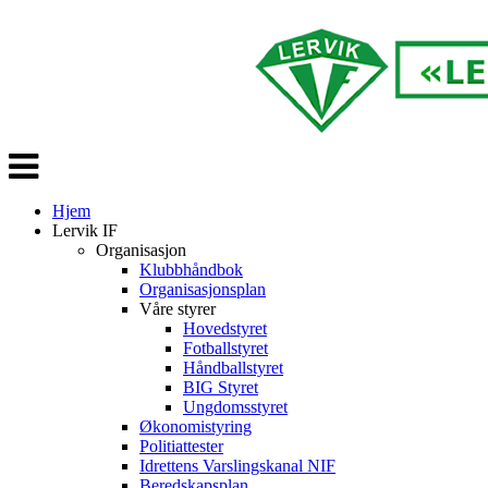
Veksle
navigasjon
Hjem
Lervik IF
Organisasjon
Klubbhåndbok
Organisasjonsplan
Våre styrer
Hovedstyret
Fotballstyret
Håndballstyret
BIG Styret
Ungdomsstyret
Økonomistyring
Politiattester
Idrettens Varslingskanal NIF
Beredskapsplan