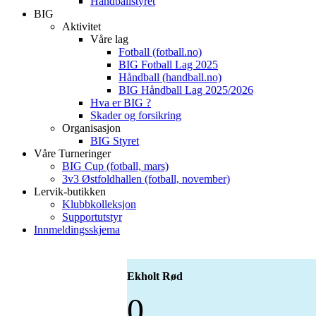
Håndballstyret
BIG
Aktivitet
Våre lag
Fotball (fotball.no)
BIG Fotball Lag 2025
Håndball (handball.no)
BIG Håndball Lag 2025/2026
Hva er BIG ?
Skader og forsikring
Organisasjon
BIG Styret
Våre Turneringer
BIG Cup (fotball, mars)
3v3 Østfoldhallen (fotball, november)
Lervik-butikken
Klubbkolleksjon
Supportutstyr
Innmeldingsskjema
Ekholt Rød
0