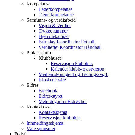
Kompetanse
Lederkompetanse
Trenerkompetanse
Samfunns- og verdiarbeid
Visjon & Verdier
Trygge rammer
Hjemmekamper
Fair play Koordinator Fotball
Verdiløftet Koordinator Håndball
Praktisk Info
Klubbhuset
Reservasjon klubbhus
Kalender klubb- og styrerom
Medlemskontigent og Treningsavgift
Kioskene våre
Eldres
Facebook
Eldres-styret
Meld deg inn i Eldres her
Kontakt oss
Kontaktskjema
Reservasjon klubbhus
Innmeldingsskjema
Våre sponsorer
Fotball