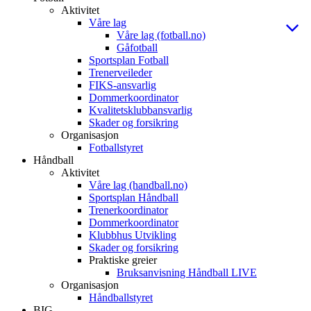
Aktivitet
Våre lag
Våre lag (fotball.no)
Gåfotball
Sportsplan Fotball
Trenerveileder
FIKS-ansvarlig
Dommerkoordinator
Kvalitetsklubbansvarlig
Skader og forsikring
Organisasjon
Fotballstyret
Håndball
Aktivitet
Våre lag (handball.no)
Sportsplan Håndball
Trenerkoordinator
Dommerkoordinator
Klubbhus Utvikling
Skader og forsikring
Praktiske greier
Bruksanvisning Håndball LIVE
Organisasjon
Håndballstyret
BIG