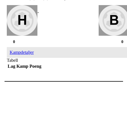
-
0
0
Kampdetaljer
Tabell
Lag
Kamp
Poeng