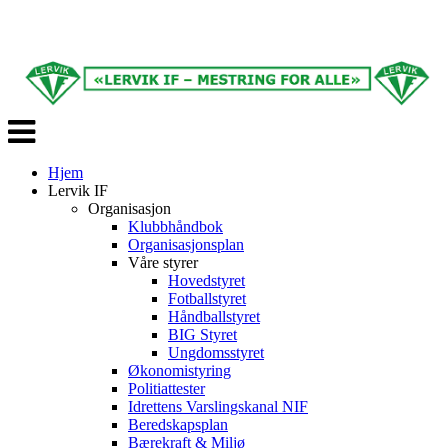
Veksle
navigasjon
Hjem
Lervik IF
Organisasjon
Klubbhåndbok
Organisasjonsplan
Våre styrer
Hovedstyret
Fotballstyret
Håndballstyret
BIG Styret
Ungdomsstyret
Økonomistyring
Politiattester
Idrettens Varslingskanal NIF
Beredskapsplan
Bærekraft & Miljø