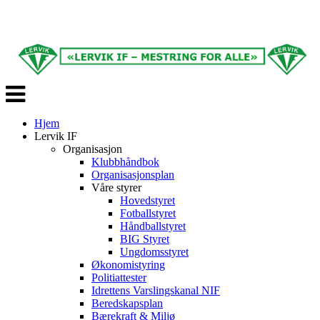
Veksle
navigasjon
Hjem
Lervik IF
Organisasjon
Klubbhåndbok
Organisasjonsplan
Våre styrer
Hovedstyret
Fotballstyret
Håndballstyret
BIG Styret
Ungdomsstyret
Økonomistyring
Politiattester
Idrettens Varslingskanal NIF
Beredskapsplan
Bærekraft & Miljø