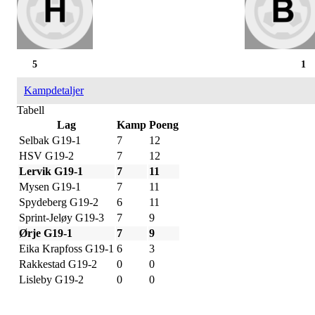
5
1
Kampdetaljer
Tabell
Lag
Kamp
Poeng
Selbak G19-1
7
12
HSV G19-2
7
12
Lervik G19-1
7
11
Mysen G19-1
7
11
Spydeberg G19-2
6
11
Sprint-Jeløy G19-3
7
9
Ørje G19-1
7
9
Eika Krapfoss G19-1
6
3
Rakkestad G19-2
0
0
Lisleby G19-2
0
0