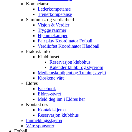
Kompetanse
Lederkompetanse
Trenerkompetanse
Samfunns- og verdiarbeid
Visjon & Verdier
Trygge rammer
Hjemmekamper
Fair play Koordinator Fotball
Verdiløftet Koordinator Håndball
Praktisk Info
Klubbhuset
Reservasjon klubbhus
Kalender klubb- og styrerom
Medlemskontigent og Treningsavgift
Kioskene våre
Eldres
Facebook
Eldres-styret
Meld deg inn i Eldres her
Kontakt oss
Kontaktskjema
Reservasjon klubbhus
Innmeldingsskjema
Våre sponsorer
Fotball