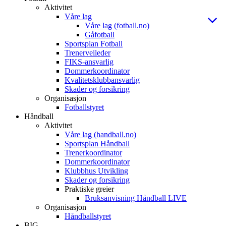
Aktivitet
Våre lag
Våre lag (fotball.no)
Gåfotball
Sportsplan Fotball
Trenerveileder
FIKS-ansvarlig
Dommerkoordinator
Kvalitetsklubbansvarlig
Skader og forsikring
Organisasjon
Fotballstyret
Håndball
Aktivitet
Våre lag (handball.no)
Sportsplan Håndball
Trenerkoordinator
Dommerkoordinator
Klubbhus Utvikling
Skader og forsikring
Praktiske greier
Bruksanvisning Håndball LIVE
Organisasjon
Håndballstyret
BIG