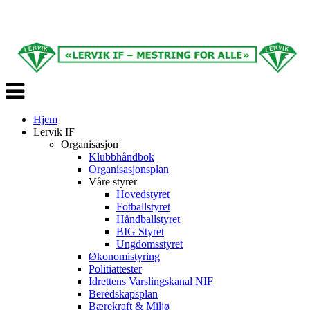
Veksle
navigasjon
Hjem
Lervik IF
Organisasjon
Klubbhåndbok
Organisasjonsplan
Våre styrer
Hovedstyret
Fotballstyret
Håndballstyret
BIG Styret
Ungdomsstyret
Økonomistyring
Politiattester
Idrettens Varslingskanal NIF
Beredskapsplan
Bærekraft & Miljø