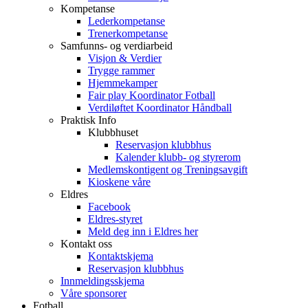
Kompetanse
Lederkompetanse
Trenerkompetanse
Samfunns- og verdiarbeid
Visjon & Verdier
Trygge rammer
Hjemmekamper
Fair play Koordinator Fotball
Verdiløftet Koordinator Håndball
Praktisk Info
Klubbhuset
Reservasjon klubbhus
Kalender klubb- og styrerom
Medlemskontigent og Treningsavgift
Kioskene våre
Eldres
Facebook
Eldres-styret
Meld deg inn i Eldres her
Kontakt oss
Kontaktskjema
Reservasjon klubbhus
Innmeldingsskjema
Våre sponsorer
Fotball