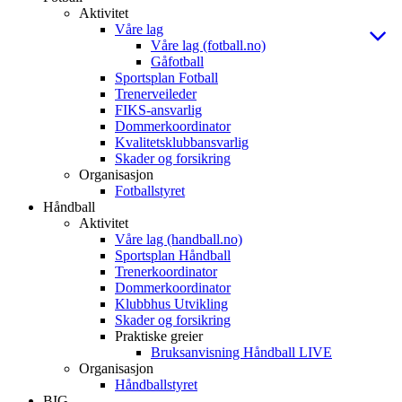
Aktivitet
Våre lag
Våre lag (fotball.no)
Gåfotball
Sportsplan Fotball
Trenerveileder
FIKS-ansvarlig
Dommerkoordinator
Kvalitetsklubbansvarlig
Skader og forsikring
Organisasjon
Fotballstyret
Håndball
Aktivitet
Våre lag (handball.no)
Sportsplan Håndball
Trenerkoordinator
Dommerkoordinator
Klubbhus Utvikling
Skader og forsikring
Praktiske greier
Bruksanvisning Håndball LIVE
Organisasjon
Håndballstyret
BIG