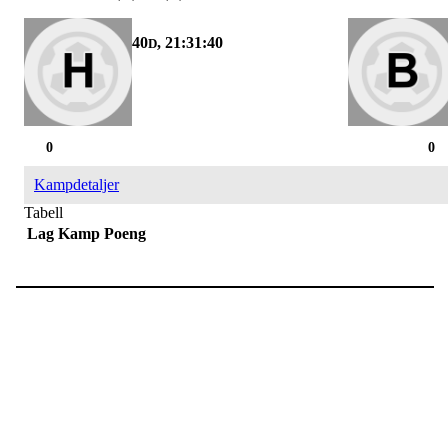
40
, 21:31:40
D
0
0
Kampdetaljer
Tabell
Lag
Kamp
Poeng