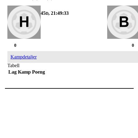
45
, 21:49:32
D
0
0
Kampdetaljer
Tabell
Lag
Kamp
Poeng