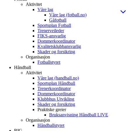
Aktivitet
Våre lag
Våre lag (fotball.no)
Gåfotball
Sportsplan Fotball
Trenerveileder
FIKS-ansvarlig
Dommerkoordinator
Kvalitetsklubbansvarlig
Skader og forsikring
Organisasjon
Fotballstyret
Håndball
Aktivitet
Våre lag (handball.no)
Sportsplan Håndball
Trenerkoordinator
Dommerkoordinator
Klubbhus Utvikling
Skader og forsikring
Praktiske greier
Bruksanvisning Håndball LIVE
Organisasjon
Håndballstyret
BIG