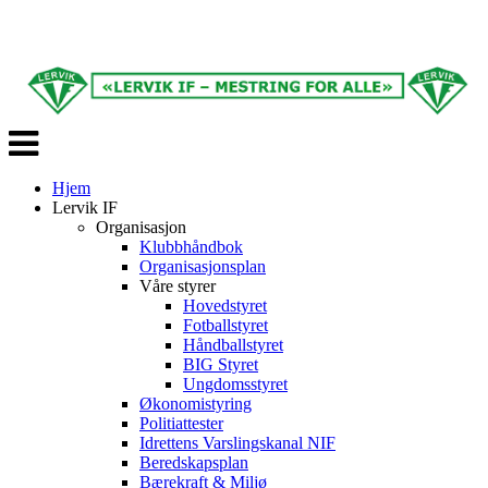
Veksle
navigasjon
Hjem
Lervik IF
Organisasjon
Klubbhåndbok
Organisasjonsplan
Våre styrer
Hovedstyret
Fotballstyret
Håndballstyret
BIG Styret
Ungdomsstyret
Økonomistyring
Politiattester
Idrettens Varslingskanal NIF
Beredskapsplan
Bærekraft & Miljø