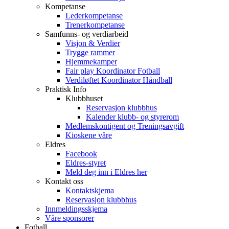
Kompetanse
Lederkompetanse
Trenerkompetanse
Samfunns- og verdiarbeid
Visjon & Verdier
Trygge rammer
Hjemmekamper
Fair play Koordinator Fotball
Verdiløftet Koordinator Håndball
Praktisk Info
Klubbhuset
Reservasjon klubbhus
Kalender klubb- og styrerom
Medlemskontigent og Treningsavgift
Kioskene våre
Eldres
Facebook
Eldres-styret
Meld deg inn i Eldres her
Kontakt oss
Kontaktskjema
Reservasjon klubbhus
Innmeldingsskjema
Våre sponsorer
Fotball