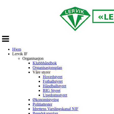
Veksle
navigasjon
Hjem
Lervik IF
Organisasjon
Klubbhåndbok
Organisasjonsplan
Våre styrer
Hovedstyret
Fotballstyret
Håndballstyret
BIG Styret
Ungdomsstyret
Økonomistyring
Politiattester
Idrettens Varslingskanal NIF
Beredskapsplan