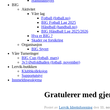
Håndballstyret
BIG
Aktivitet
Våre lag
Fotball (fotball.no)
BIG Fotball Lag 2025
Håndball (handball.no)
BIG Håndball Lag 2025/2026
Hva er BIG ?
Skader og forsikring
Organisasjon
BIG Styret
Våre Turneringer
BIG Cup (fotball, mars)
3v3 Østfoldhallen (fotball, november)
Lervik-butikken
Klubbkolleksjon
Supportutstyr
Innmeldingsskjema
Gratulerer med gje
Postet av
Lervik Idrettsforening
den
11. n