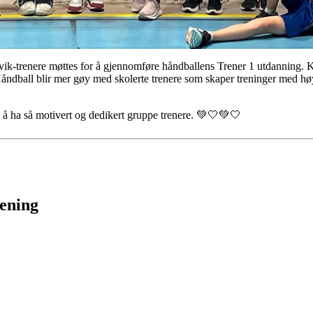
rvik-trenere møttes for å gjennomføre håndballens Trener 1 utdanning. 
Håndball blir mer gøy med skolerte trenere som skaper treninger med h
av å ha så motivert og dedikert gruppe trenere. 💚🤍💚🤍
rening