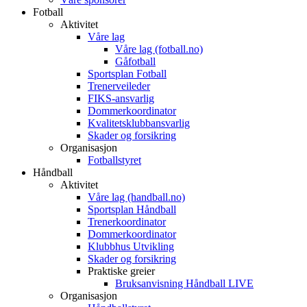
Fotball
Aktivitet
Våre lag
Våre lag (fotball.no)
Gåfotball
Sportsplan Fotball
Trenerveileder
FIKS-ansvarlig
Dommerkoordinator
Kvalitetsklubbansvarlig
Skader og forsikring
Organisasjon
Fotballstyret
Håndball
Aktivitet
Våre lag (handball.no)
Sportsplan Håndball
Trenerkoordinator
Dommerkoordinator
Klubbhus Utvikling
Skader og forsikring
Praktiske greier
Bruksanvisning Håndball LIVE
Organisasjon