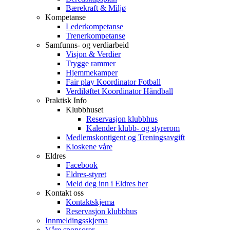
Bærekraft & Miljø
Kompetanse
Lederkompetanse
Trenerkompetanse
Samfunns- og verdiarbeid
Visjon & Verdier
Trygge rammer
Hjemmekamper
Fair play Koordinator Fotball
Verdiløftet Koordinator Håndball
Praktisk Info
Klubbhuset
Reservasjon klubbhus
Kalender klubb- og styrerom
Medlemskontigent og Treningsavgift
Kioskene våre
Eldres
Facebook
Eldres-styret
Meld deg inn i Eldres her
Kontakt oss
Kontaktskjema
Reservasjon klubbhus
Innmeldingsskjema
Våre sponsorer