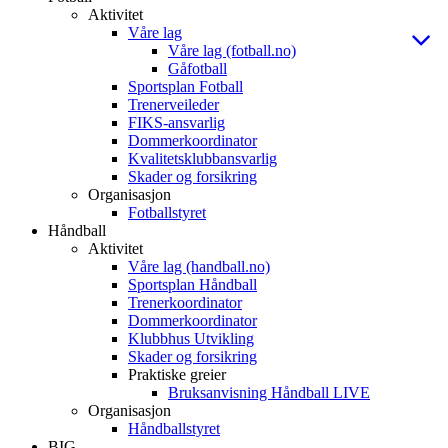
Aktivitet
Våre lag
Våre lag (fotball.no)
Gåfotball
Sportsplan Fotball
Trenerveileder
FIKS-ansvarlig
Dommerkoordinator
Kvalitetsklubbansvarlig
Skader og forsikring
Organisasjon
Fotballstyret
Håndball
Aktivitet
Våre lag (handball.no)
Sportsplan Håndball
Trenerkoordinator
Dommerkoordinator
Klubbhus Utvikling
Skader og forsikring
Praktiske greier
Bruksanvisning Håndball LIVE
Organisasjon
Håndballstyret
BIG