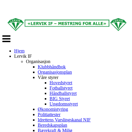
Veksle
navigasjon
Hjem
Lervik IF
Organisasjon
Klubbhåndbok
Organisasjonsplan
Våre styrer
Hovedstyret
Fotballstyret
Håndballstyret
BIG Styret
Ungdomsstyret
Økonomistyring
Politiattester
Idrettens Varslingskanal NIF
Beredskapsplan
Bærekraft & Miljø