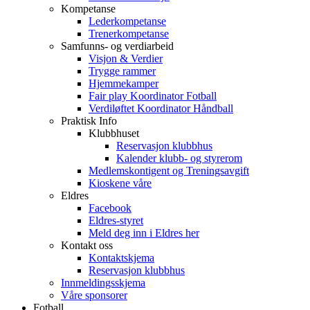
Kompetanse
Lederkompetanse
Trenerkompetanse
Samfunns- og verdiarbeid
Visjon & Verdier
Trygge rammer
Hjemmekamper
Fair play Koordinator Fotball
Verdiløftet Koordinator Håndball
Praktisk Info
Klubbhuset
Reservasjon klubbhus
Kalender klubb- og styrerom
Medlemskontigent og Treningsavgift
Kioskene våre
Eldres
Facebook
Eldres-styret
Meld deg inn i Eldres her
Kontakt oss
Kontaktskjema
Reservasjon klubbhus
Innmeldingsskjema
Våre sponsorer
Fotball