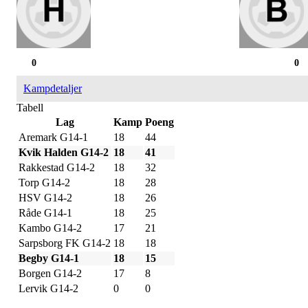
0
0
Kampdetaljer
Tabell
Lag
Kamp
Poeng
Aremark G14-1
18
44
Kvik Halden G14-2
18
41
Rakkestad G14-2
18
32
Torp G14-2
18
28
HSV G14-2
18
26
Råde G14-1
18
25
Kambo G14-2
17
21
Sarpsborg FK G14-2
18
18
Begby G14-1
18
15
Borgen G14-2
17
8
Lervik G14-2
0
0