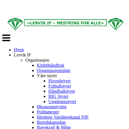
Veksle
navigasjon
Hjem
Lervik IF
Organisasjon
Klubbhåndbok
Organisasjonsplan
Våre styrer
Hovedstyret
Fotballstyret
Håndballstyret
BIG Styret
Ungdomsstyret
Økonomistyring
Politiattester
Idrettens Varslingskanal NIF
Beredskapsplan
Bærekraft & Miljø