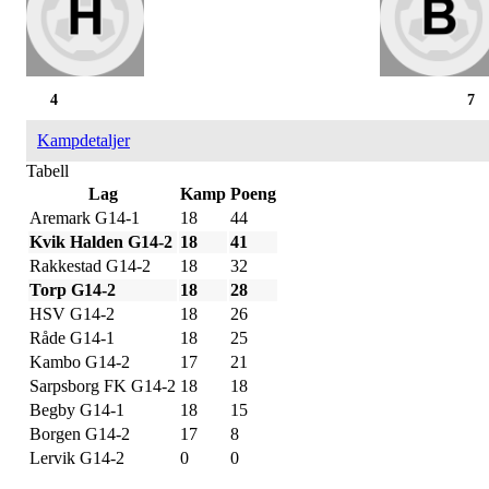
4
7
Kampdetaljer
Tabell
Lag
Kamp
Poeng
Aremark G14-1
18
44
Kvik Halden G14-2
18
41
Rakkestad G14-2
18
32
Torp G14-2
18
28
HSV G14-2
18
26
Råde G14-1
18
25
Kambo G14-2
17
21
Sarpsborg FK G14-2
18
18
Begby G14-1
18
15
Borgen G14-2
17
8
Lervik G14-2
0
0