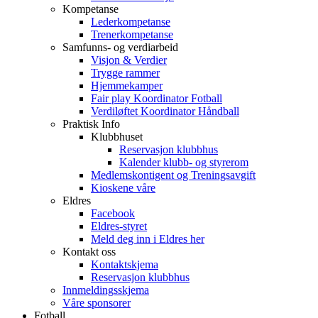
Kompetanse
Lederkompetanse
Trenerkompetanse
Samfunns- og verdiarbeid
Visjon & Verdier
Trygge rammer
Hjemmekamper
Fair play Koordinator Fotball
Verdiløftet Koordinator Håndball
Praktisk Info
Klubbhuset
Reservasjon klubbhus
Kalender klubb- og styrerom
Medlemskontigent og Treningsavgift
Kioskene våre
Eldres
Facebook
Eldres-styret
Meld deg inn i Eldres her
Kontakt oss
Kontaktskjema
Reservasjon klubbhus
Innmeldingsskjema
Våre sponsorer
Fotball