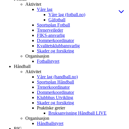
Aktivitet
Våre lag
Våre lag (fotball.no)
Gåfotball
Sportsplan Fotball
Trenerveileder
FIKS-ansvarlig
Dommerkoordinator
Kvalitetsklubbansvarlig
Skader og forsikring
Organisasjon
Fotballstyret
Håndball
Aktivitet
Våre lag (handball.no)
Sportsplan Håndball
Trenerkoordinator
Dommerkoordinator
Klubbhus Utvikling
Skader og forsikring
Praktiske greier
Bruksanvisning Håndball LIVE
Organisasjon
Håndballstyret
BIG