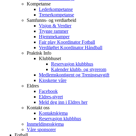
Kompetanse
Lederkompetanse
Trenerkompetanse
Samfunns- og verdiarbeid
Visjon & Verdier
Trygge rammer
Hjemmekamper
Fair play Koordinator Fotball
Verdiløftet Koordinator Håndball
Praktisk Info
Klubbhuset
Reservasjon klubbhus
Kalender klubb- og styrerom
Medlemskontigent og Treningsavgift
Kioskene våre
Eldres
Facebook
Eldres-styret
Meld deg inn i Eldres her
Kontakt oss
Kontaktskjema
Reservasjon klubbhus
Innmeldingsskjema
Våre sponsorer
Fotball