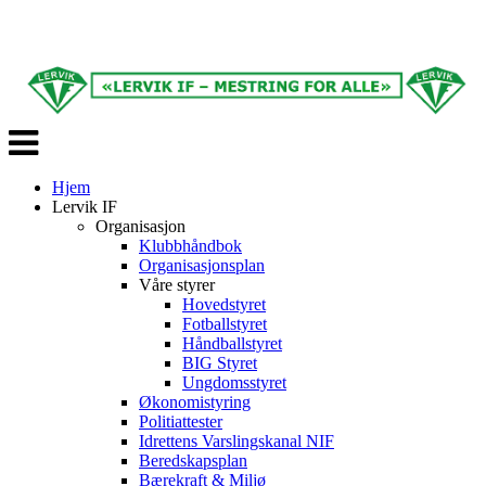
Veksle
navigasjon
Hjem
Lervik IF
Organisasjon
Klubbhåndbok
Organisasjonsplan
Våre styrer
Hovedstyret
Fotballstyret
Håndballstyret
BIG Styret
Ungdomsstyret
Økonomistyring
Politiattester
Idrettens Varslingskanal NIF
Beredskapsplan
Bærekraft & Miljø