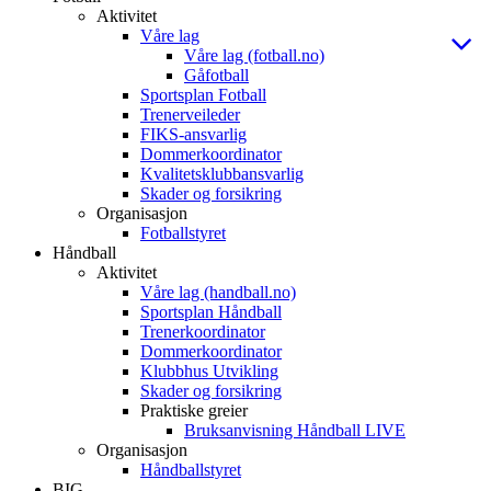
Aktivitet
Våre lag
Våre lag (fotball.no)
Gåfotball
Sportsplan Fotball
Trenerveileder
FIKS-ansvarlig
Dommerkoordinator
Kvalitetsklubbansvarlig
Skader og forsikring
Organisasjon
Fotballstyret
Håndball
Aktivitet
Våre lag (handball.no)
Sportsplan Håndball
Trenerkoordinator
Dommerkoordinator
Klubbhus Utvikling
Skader og forsikring
Praktiske greier
Bruksanvisning Håndball LIVE
Organisasjon
Håndballstyret
BIG