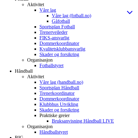
Aktivitet
Våre lag
Våre lag (fotball.no)
Gåfotball
Sportsplan Fotball
Trenerveileder
FIKS-ansvarlig
Dommerkoordinator
Kvalitetsklubbansvarlig
Skader og forsikring
Organisasjon
Fotballstyret
Håndball
Aktivitet
Våre lag (handball.no)
Sportsplan Håndball
Trenerkoordinator
Dommerkoordinator
Klubbhus Utvikling
Skader og forsikring
Praktiske greier
Bruksanvisning Håndball LIVE
Organisasjon
Håndballstyret
BIG