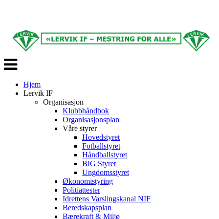
Veksle
navigasjon
Hjem
Lervik IF
Organisasjon
Klubbhåndbok
Organisasjonsplan
Våre styrer
Hovedstyret
Fotballstyret
Håndballstyret
BIG Styret
Ungdomsstyret
Økonomistyring
Politiattester
Idrettens Varslingskanal NIF
Beredskapsplan
Bærekraft & Miljø