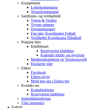
Kompetanse
Lederkompetanse
Trenerkompetanse
Samfunns- og verdiarbeid
Visjon & Verdier
Trygge rammer
Hjemmekamper
Fair play Koordinator Fotball
Verdiløftet Koordinator Håndball
Praktisk Info
Klubbhuset
Reservasjon klubbhus
Kalender klubb- og styrerom
Medlemskontigent og Treningsavgift
Kioskene våre
Eldres
Facebook
Eldres-styret
Meld deg inn i Eldres her
Kontakt oss
Kontaktskjema
Reservasjon klubbhus
Innmeldingsskjema
Våre sponsorer
Fotball