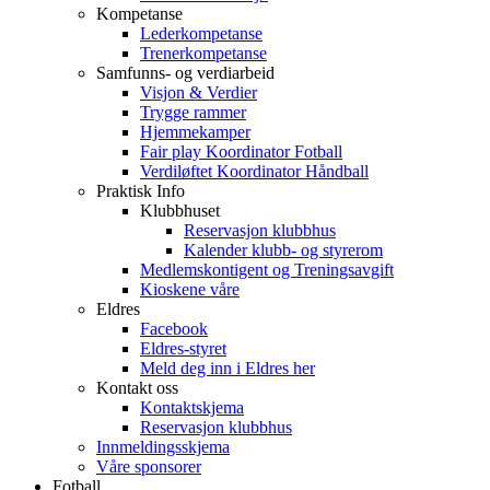
Kompetanse
Lederkompetanse
Trenerkompetanse
Samfunns- og verdiarbeid
Visjon & Verdier
Trygge rammer
Hjemmekamper
Fair play Koordinator Fotball
Verdiløftet Koordinator Håndball
Praktisk Info
Klubbhuset
Reservasjon klubbhus
Kalender klubb- og styrerom
Medlemskontigent og Treningsavgift
Kioskene våre
Eldres
Facebook
Eldres-styret
Meld deg inn i Eldres her
Kontakt oss
Kontaktskjema
Reservasjon klubbhus
Innmeldingsskjema
Våre sponsorer
Fotball