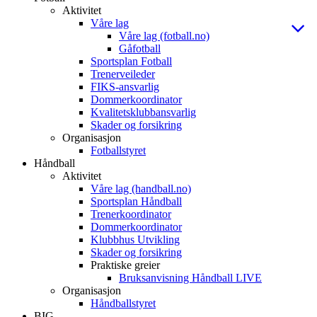
Aktivitet
Våre lag
Våre lag (fotball.no)
Gåfotball
Sportsplan Fotball
Trenerveileder
FIKS-ansvarlig
Dommerkoordinator
Kvalitetsklubbansvarlig
Skader og forsikring
Organisasjon
Fotballstyret
Håndball
Aktivitet
Våre lag (handball.no)
Sportsplan Håndball
Trenerkoordinator
Dommerkoordinator
Klubbhus Utvikling
Skader og forsikring
Praktiske greier
Bruksanvisning Håndball LIVE
Organisasjon
Håndballstyret
BIG