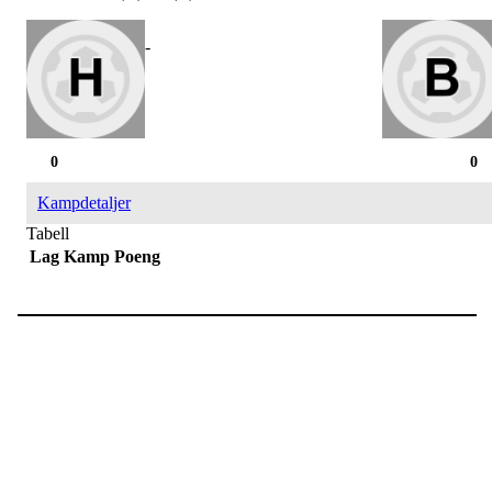
-
0
0
Kampdetaljer
Tabell
Lag
Kamp
Poeng