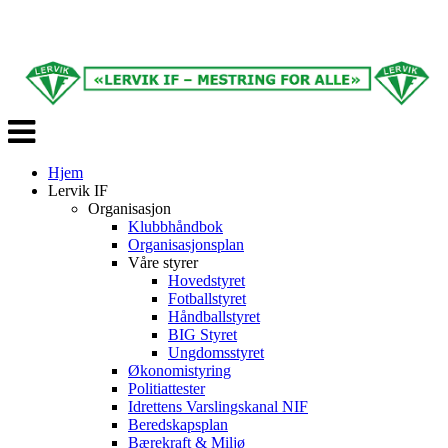
Veksle
navigasjon
Hjem
Lervik IF
Organisasjon
Klubbhåndbok
Organisasjonsplan
Våre styrer
Hovedstyret
Fotballstyret
Håndballstyret
BIG Styret
Ungdomsstyret
Økonomistyring
Politiattester
Idrettens Varslingskanal NIF
Beredskapsplan
Bærekraft & Miljø