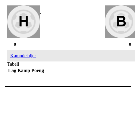
-
0
0
Kampdetaljer
Tabell
Lag
Kamp
Poeng