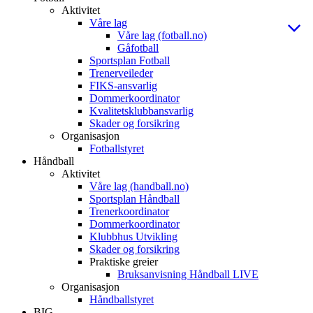
Aktivitet
Våre lag
Våre lag (fotball.no)
Gåfotball
Sportsplan Fotball
Trenerveileder
FIKS-ansvarlig
Dommerkoordinator
Kvalitetsklubbansvarlig
Skader og forsikring
Organisasjon
Fotballstyret
Håndball
Aktivitet
Våre lag (handball.no)
Sportsplan Håndball
Trenerkoordinator
Dommerkoordinator
Klubbhus Utvikling
Skader og forsikring
Praktiske greier
Bruksanvisning Håndball LIVE
Organisasjon
Håndballstyret
BIG