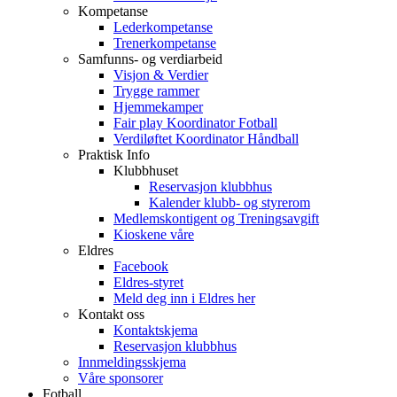
Kompetanse
Lederkompetanse
Trenerkompetanse
Samfunns- og verdiarbeid
Visjon & Verdier
Trygge rammer
Hjemmekamper
Fair play Koordinator Fotball
Verdiløftet Koordinator Håndball
Praktisk Info
Klubbhuset
Reservasjon klubbhus
Kalender klubb- og styrerom
Medlemskontigent og Treningsavgift
Kioskene våre
Eldres
Facebook
Eldres-styret
Meld deg inn i Eldres her
Kontakt oss
Kontaktskjema
Reservasjon klubbhus
Innmeldingsskjema
Våre sponsorer
Fotball