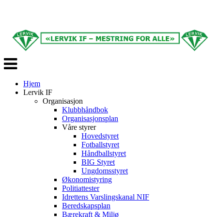
Veksle
navigasjon
Hjem
Lervik IF
Organisasjon
Klubbhåndbok
Organisasjonsplan
Våre styrer
Hovedstyret
Fotballstyret
Håndballstyret
BIG Styret
Ungdomsstyret
Økonomistyring
Politiattester
Idrettens Varslingskanal NIF
Beredskapsplan
Bærekraft & Miljø