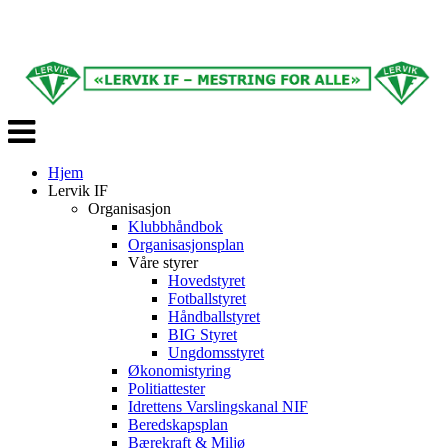
Veksle
navigasjon
Hjem
Lervik IF
Organisasjon
Klubbhåndbok
Organisasjonsplan
Våre styrer
Hovedstyret
Fotballstyret
Håndballstyret
BIG Styret
Ungdomsstyret
Økonomistyring
Politiattester
Idrettens Varslingskanal NIF
Beredskapsplan
Bærekraft & Miljø