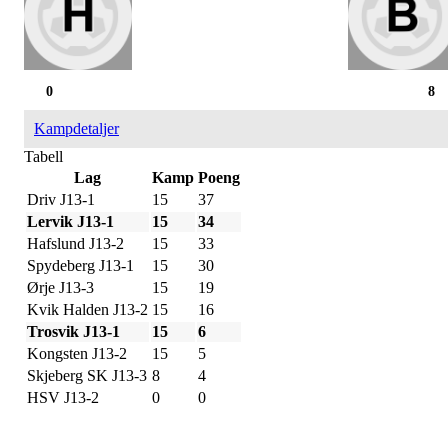
0
8
Kampdetaljer
Tabell
Lag
Kamp
Poeng
Driv J13-1
15
37
Lervik J13-1
15
34
Hafslund J13-2
15
33
Spydeberg J13-1
15
30
Ørje J13-3
15
19
Kvik Halden J13-2
15
16
Trosvik J13-1
15
6
Kongsten J13-2
15
5
Skjeberg SK J13-3
8
4
HSV J13-2
0
0