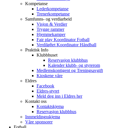
Kompetanse
Lederkompetanse
Trenerkompetanse
Samfunns- og verdiarbeid
Visjon & Verdier
Trygge rammer
Hjemmekamper
Fair play Koordinator Fotball
Verdiløftet Koordinator Håndball
Praktisk Info
Klubbhuset
Reservasjon klubbhus
Kalender klubb- og styrerom
Medlemskontigent og Treningsavgift
Kioskene våre
Eldres
Facebook
Eldres-styret
Meld deg inn i Eldres her
Kontakt oss
Kontaktskjema
Reservasjon klubbhus
Innmeldingsskjema
Våre sponsorer
Fotball