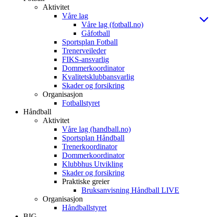
Aktivitet
Våre lag
Våre lag (fotball.no)
Gåfotball
Sportsplan Fotball
Trenerveileder
FIKS-ansvarlig
Dommerkoordinator
Kvalitetsklubbansvarlig
Skader og forsikring
Organisasjon
Fotballstyret
Håndball
Aktivitet
Våre lag (handball.no)
Sportsplan Håndball
Trenerkoordinator
Dommerkoordinator
Klubbhus Utvikling
Skader og forsikring
Praktiske greier
Bruksanvisning Håndball LIVE
Organisasjon
Håndballstyret
BIG