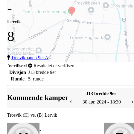
-
Lervik
8
Trosvikbanen 9er A
Verifisert
Resultatet er verifisert
Divisjon
J13 bredde 9er
Runde
5. runde
J13 bredde 9er
Kommende kamper
30 apr. 2024 - 18:30
Trosvik (H) vs. (B) Lervik
-