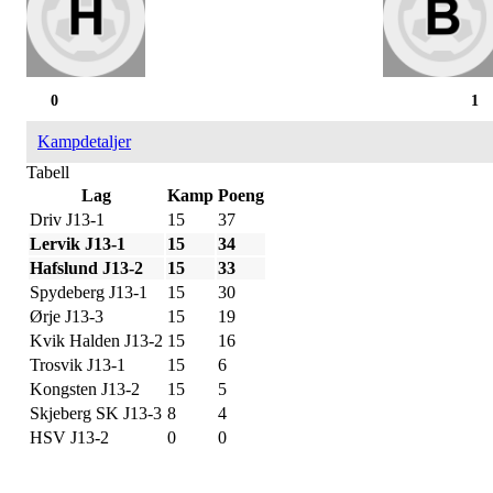
0
1
Kampdetaljer
Tabell
Lag
Kamp
Poeng
Driv J13-1
15
37
Lervik J13-1
15
34
Hafslund J13-2
15
33
Spydeberg J13-1
15
30
Ørje J13-3
15
19
Kvik Halden J13-2
15
16
Trosvik J13-1
15
6
Kongsten J13-2
15
5
Skjeberg SK J13-3
8
4
HSV J13-2
0
0