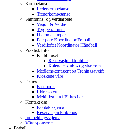
Kompetanse
Lederkompetanse
Trenerkompetanse
Samfunns- og verdiarbeid
Visjon & Verdier
Trygge rammer
Hjemmekamper
Fair play Koordinator Fotball
Verdiløftet Koordinator Håndball
Praktisk Info
Klubbhuset
Reservasjon klubbhus
Kalender klubb- og styrerom
Medlemskontigent og Treningsavgift
Kioskene våre
Eldres
Facebook
Eldres-styret
Meld deg inn i Eldres her
Kontakt oss
Kontaktskjema
Reservasjon klubbhus
Innmeldingsskjema
Våre sponsorer
Fotball