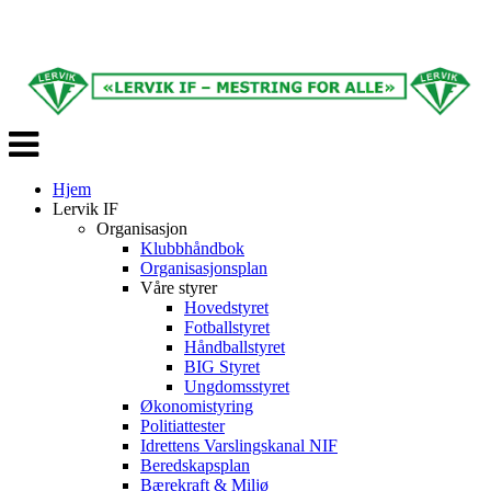
Veksle
navigasjon
Hjem
Lervik IF
Organisasjon
Klubbhåndbok
Organisasjonsplan
Våre styrer
Hovedstyret
Fotballstyret
Håndballstyret
BIG Styret
Ungdomsstyret
Økonomistyring
Politiattester
Idrettens Varslingskanal NIF
Beredskapsplan
Bærekraft & Miljø