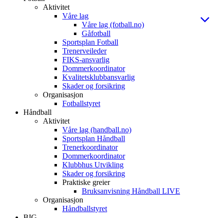
Aktivitet
Våre lag
Våre lag (fotball.no)
Gåfotball
Sportsplan Fotball
Trenerveileder
FIKS-ansvarlig
Dommerkoordinator
Kvalitetsklubbansvarlig
Skader og forsikring
Organisasjon
Fotballstyret
Håndball
Aktivitet
Våre lag (handball.no)
Sportsplan Håndball
Trenerkoordinator
Dommerkoordinator
Klubbhus Utvikling
Skader og forsikring
Praktiske greier
Bruksanvisning Håndball LIVE
Organisasjon
Håndballstyret
BIG