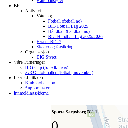
Håndballstyret
BIG
Aktivitet
Våre lag
Fotball (fotball.no)
BIG Fotball Lag 2025
Håndball (handball.no)
BIG Håndball Lag 2025/2026
Hva er BIG ?
Skader og forsikring
Organisasjon
BIG Styret
Våre Turneringer
BIG Cup (fotball, mars)
3v3 Østfoldhallen (fotball, november)
Lervik-butikken
Klubbkolleksjon
Supportutstyr
Innmeldingsskjema
Sparta Sarpsborg Blå 1
0