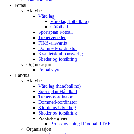
Fotball
Aktivitet
Våre lag
Våre lag (fotball.no)
Gåfotball
Sportsplan Fotball
Trenerveileder
FIKS-ansvarlig
Dommerkoordinator
Kvalitetsklubbansvarlig
Skader og forsikring
Organisasjon
Fotballstyret
Håndball
Aktivitet
Våre lag (handball.no)
Sportsplan Håndball
Trenerkoordinator
Dommerkoordinator
Klubbhus Utvikling
Skader og forsikring
Praktiske greier
Bruksanvisning Håndball LIVE
Organisasjon