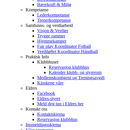
Bærekraft & Miljø
Kompetanse
Lederkompetanse
Trenerkompetanse
Samfunns- og verdiarbeid
Visjon & Verdier
Trygge rammer
Hjemmekamper
Fair play Koordinator Fotball
Verdiløftet Koordinator Håndball
Praktisk Info
Klubbhuset
Reservasjon klubbhus
Kalender klubb- og styrerom
Medlemskontigent og Treningsavgift
Kioskene våre
Eldres
Facebook
Eldres-styret
Meld deg inn i Eldres her
Kontakt oss
Kontaktskjema
Reservasjon klubbhus
Innmeldingsskjema
Våre sponsorer