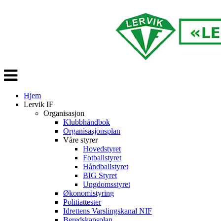
Veksle
navigasjon
Hjem
Lervik IF
Organisasjon
Klubbhåndbok
Organisasjonsplan
Våre styrer
Hovedstyret
Fotballstyret
Håndballstyret
BIG Styret
Ungdomsstyret
Økonomistyring
Politiattester
Idrettens Varslingskanal NIF
Beredskapsplan