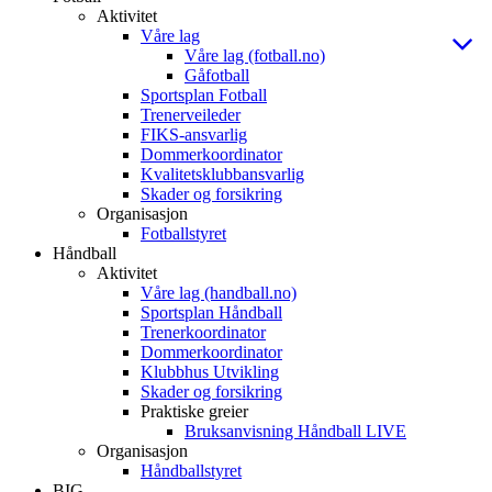
Aktivitet
Våre lag
Våre lag (fotball.no)
Gåfotball
Sportsplan Fotball
Trenerveileder
FIKS-ansvarlig
Dommerkoordinator
Kvalitetsklubbansvarlig
Skader og forsikring
Organisasjon
Fotballstyret
Håndball
Aktivitet
Våre lag (handball.no)
Sportsplan Håndball
Trenerkoordinator
Dommerkoordinator
Klubbhus Utvikling
Skader og forsikring
Praktiske greier
Bruksanvisning Håndball LIVE
Organisasjon
Håndballstyret
BIG