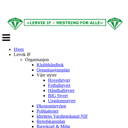
Veksle
navigasjon
Hjem
Lervik IF
Organisasjon
Klubbhåndbok
Organisasjonsplan
Våre styrer
Hovedstyret
Fotballstyret
Håndballstyret
BIG Styret
Ungdomsstyret
Økonomistyring
Politiattester
Idrettens Varslingskanal NIF
Beredskapsplan
Bærekraft & Miljø