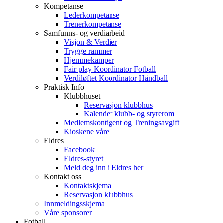
Kompetanse
Lederkompetanse
Trenerkompetanse
Samfunns- og verdiarbeid
Visjon & Verdier
Trygge rammer
Hjemmekamper
Fair play Koordinator Fotball
Verdiløftet Koordinator Håndball
Praktisk Info
Klubbhuset
Reservasjon klubbhus
Kalender klubb- og styrerom
Medlemskontigent og Treningsavgift
Kioskene våre
Eldres
Facebook
Eldres-styret
Meld deg inn i Eldres her
Kontakt oss
Kontaktskjema
Reservasjon klubbhus
Innmeldingsskjema
Våre sponsorer
Fotball