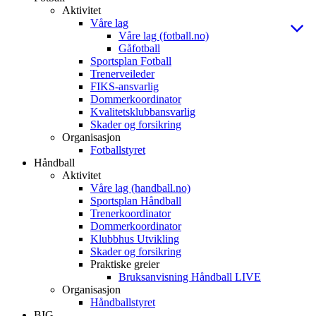
Aktivitet
Våre lag
Våre lag (fotball.no)
Gåfotball
Sportsplan Fotball
Trenerveileder
FIKS-ansvarlig
Dommerkoordinator
Kvalitetsklubbansvarlig
Skader og forsikring
Organisasjon
Fotballstyret
Håndball
Aktivitet
Våre lag (handball.no)
Sportsplan Håndball
Trenerkoordinator
Dommerkoordinator
Klubbhus Utvikling
Skader og forsikring
Praktiske greier
Bruksanvisning Håndball LIVE
Organisasjon
Håndballstyret
BIG