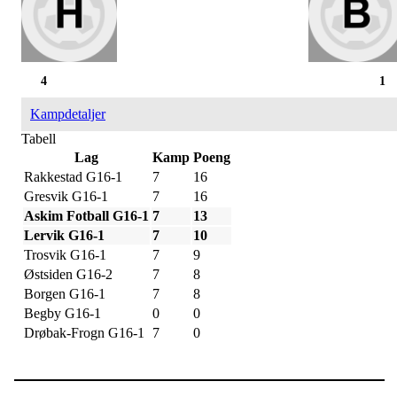
4
1
Kampdetaljer
Tabell
Lag
Kamp
Poeng
Rakkestad G16-1
7
16
Gresvik G16-1
7
16
Askim Fotball G16-1
7
13
Lervik G16-1
7
10
Trosvik G16-1
7
9
Østsiden G16-2
7
8
Borgen G16-1
7
8
Begby G16-1
0
0
Drøbak-Frogn G16-1
7
0