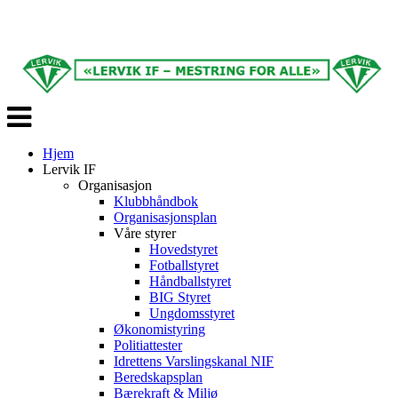
Veksle
navigasjon
Hjem
Lervik IF
Organisasjon
Klubbhåndbok
Organisasjonsplan
Våre styrer
Hovedstyret
Fotballstyret
Håndballstyret
BIG Styret
Ungdomsstyret
Økonomistyring
Politiattester
Idrettens Varslingskanal NIF
Beredskapsplan
Bærekraft & Miljø