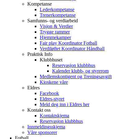
Kompetanse
Lederkompetanse
Trenerkompetanse
Samfunns- og verdiarbeid
Visjon & Verdier
Trygge rammer
Hjemmekamper
Fair play Koordinator Fotball
Verdiløftet Koordinator Håndball
Praktisk Info
Klubbhuset
Reservasjon klubbhus
Kalender klubb- og styrerom
Medlemskontigent og Treningsavgift
Kioskene våre
Eldres
Facebook
Eldres-styret
Meld deg inn i Eldres her
Kontakt oss
Kontaktskjema
Reservasjon klubbhus
Innmeldingsskjema
Våre sponsorer
Fotball