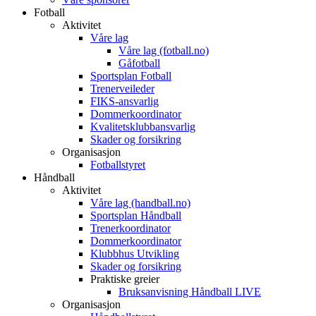
Fotball
Aktivitet
Våre lag
Våre lag (fotball.no)
Gåfotball
Sportsplan Fotball
Trenerveileder
FIKS-ansvarlig
Dommerkoordinator
Kvalitetsklubbansvarlig
Skader og forsikring
Organisasjon
Fotballstyret
Håndball
Aktivitet
Våre lag (handball.no)
Sportsplan Håndball
Trenerkoordinator
Dommerkoordinator
Klubbhus Utvikling
Skader og forsikring
Praktiske greier
Bruksanvisning Håndball LIVE
Organisasjon