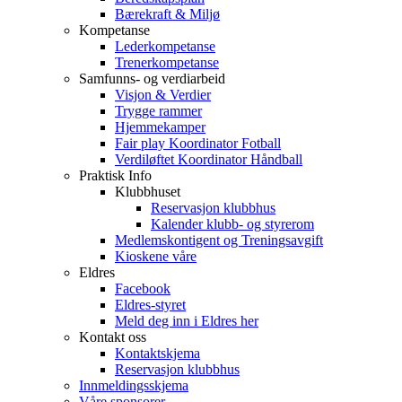
Bærekraft & Miljø
Kompetanse
Lederkompetanse
Trenerkompetanse
Samfunns- og verdiarbeid
Visjon & Verdier
Trygge rammer
Hjemmekamper
Fair play Koordinator Fotball
Verdiløftet Koordinator Håndball
Praktisk Info
Klubbhuset
Reservasjon klubbhus
Kalender klubb- og styrerom
Medlemskontigent og Treningsavgift
Kioskene våre
Eldres
Facebook
Eldres-styret
Meld deg inn i Eldres her
Kontakt oss
Kontaktskjema
Reservasjon klubbhus
Innmeldingsskjema
Våre sponsorer