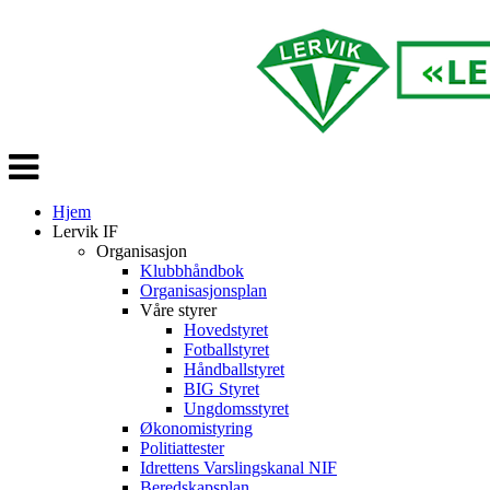
Veksle
navigasjon
Hjem
Lervik IF
Organisasjon
Klubbhåndbok
Organisasjonsplan
Våre styrer
Hovedstyret
Fotballstyret
Håndballstyret
BIG Styret
Ungdomsstyret
Økonomistyring
Politiattester
Idrettens Varslingskanal NIF
Beredskapsplan