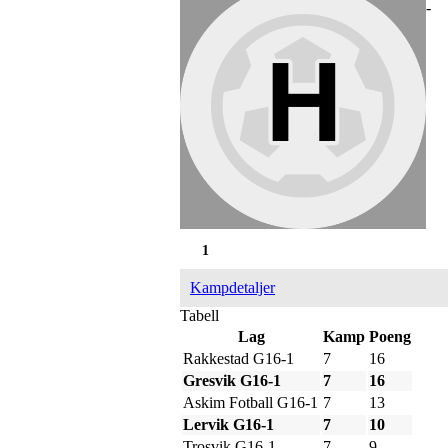
-
1
Kampdetaljer
Tabell
Lag
Kamp
Poeng
Rakkestad G16-1
7
16
Gresvik G16-1
7
16
Askim Fotball G16-1
7
13
Lervik G16-1
7
10
Trosvik G16-1
7
9