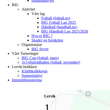
Håndballstyret
BIG
Aktivitet
Våre lag
Fotball (fotball.no)
BIG Fotball Lag 2025
Håndball (handball.no)
BIG Håndball Lag 2025/2026
Hva er BIG ?
Skader og forsikring
Organisasjon
BIG Styret
Våre Turneringer
BIG Cup (fotball, mars)
3v3 Østfoldhallen (fotball, november)
Lervik-butikken
Klubbkolleksjon
Supportutstyr
Innmeldingsskjema
Lervik
1