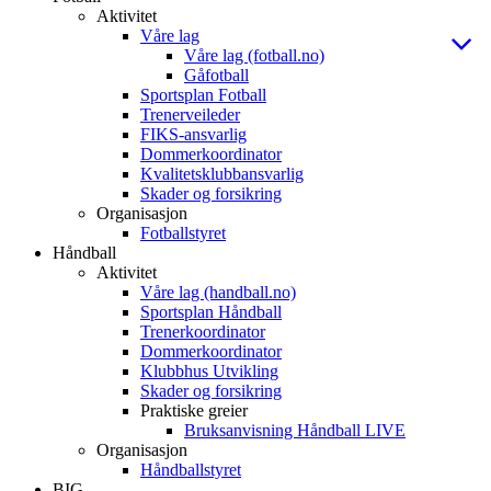
Aktivitet
Våre lag
Våre lag (fotball.no)
Gåfotball
Sportsplan Fotball
Trenerveileder
FIKS-ansvarlig
Dommerkoordinator
Kvalitetsklubbansvarlig
Skader og forsikring
Organisasjon
Fotballstyret
Håndball
Aktivitet
Våre lag (handball.no)
Sportsplan Håndball
Trenerkoordinator
Dommerkoordinator
Klubbhus Utvikling
Skader og forsikring
Praktiske greier
Bruksanvisning Håndball LIVE
Organisasjon
Håndballstyret
BIG