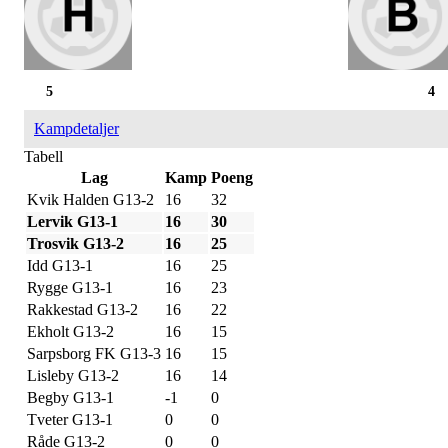
5
4
Kampdetaljer
Tabell
Lag
Kamp
Poeng
Kvik Halden G13-2
16
32
Lervik G13-1
16
30
Trosvik G13-2
16
25
Idd G13-1
16
25
Rygge G13-1
16
23
Rakkestad G13-2
16
22
Ekholt G13-2
16
15
Sarpsborg FK G13-3
16
15
Lisleby G13-2
16
14
Begby G13-1
-1
0
Tveter G13-1
0
0
Råde G13-2
0
0