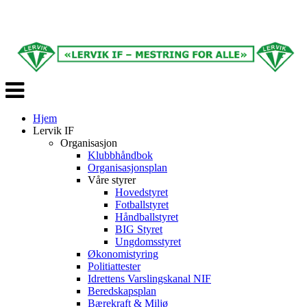
Veksle
navigasjon
Hjem
Lervik IF
Organisasjon
Klubbhåndbok
Organisasjonsplan
Våre styrer
Hovedstyret
Fotballstyret
Håndballstyret
BIG Styret
Ungdomsstyret
Økonomistyring
Politiattester
Idrettens Varslingskanal NIF
Beredskapsplan
Bærekraft & Miljø