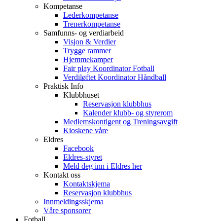
Kompetanse
Lederkompetanse
Trenerkompetanse
Samfunns- og verdiarbeid
Visjon & Verdier
Trygge rammer
Hjemmekamper
Fair play Koordinator Fotball
Verdiløftet Koordinator Håndball
Praktisk Info
Klubbhuset
Reservasjon klubbhus
Kalender klubb- og styrerom
Medlemskontigent og Treningsavgift
Kioskene våre
Eldres
Facebook
Eldres-styret
Meld deg inn i Eldres her
Kontakt oss
Kontaktskjema
Reservasjon klubbhus
Innmeldingsskjema
Våre sponsorer
Fotball