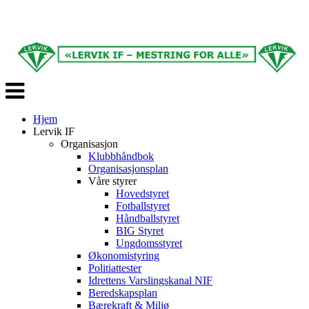
Veksle
navigasjon
Hjem
Lervik IF
Organisasjon
Klubbhåndbok
Organisasjonsplan
Våre styrer
Hovedstyret
Fotballstyret
Håndballstyret
BIG Styret
Ungdomsstyret
Økonomistyring
Politiattester
Idrettens Varslingskanal NIF
Beredskapsplan
Bærekraft & Miljø