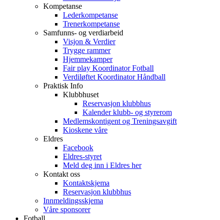
Kompetanse
Lederkompetanse
Trenerkompetanse
Samfunns- og verdiarbeid
Visjon & Verdier
Trygge rammer
Hjemmekamper
Fair play Koordinator Fotball
Verdiløftet Koordinator Håndball
Praktisk Info
Klubbhuset
Reservasjon klubbhus
Kalender klubb- og styrerom
Medlemskontigent og Treningsavgift
Kioskene våre
Eldres
Facebook
Eldres-styret
Meld deg inn i Eldres her
Kontakt oss
Kontaktskjema
Reservasjon klubbhus
Innmeldingsskjema
Våre sponsorer
Fotball