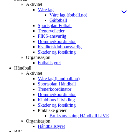
Aktivitet
Våre lag
Våre lag (fotball.no)
Gåfotball
Sportsplan Fotball
Trenerveileder
FIKS-ansvarlig
Dommerkoordinator
Kvalitetsklubbansvarlig
Skader og forsikring
Organisasjon
Fotballstyret
Håndball
Aktivitet
Våre lag (handball.no)
Sportsplan Håndball
Trenerkoordinator
Dommerkoordinator
Klubbhus Utvikling
Skader og forsikring
Praktiske greier
Bruksanvisning Håndball LIVE
Organisasjon
Håndballstyret
BIG