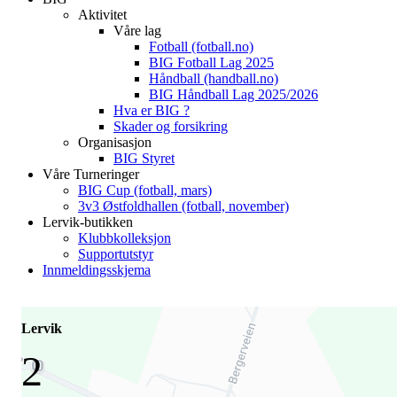
Aktivitet
Våre lag
Fotball (fotball.no)
BIG Fotball Lag 2025
Håndball (handball.no)
BIG Håndball Lag 2025/2026
Hva er BIG ?
Skader og forsikring
Organisasjon
BIG Styret
Våre Turneringer
BIG Cup (fotball, mars)
3v3 Østfoldhallen (fotball, november)
Lervik-butikken
Klubbkolleksjon
Supportutstyr
Innmeldingsskjema
Lervik
2