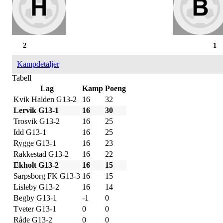
2
1
Kampdetaljer
Tabell
Lag
Kamp
Poeng
Kvik Halden G13-2
16
32
Lervik G13-1
16
30
Trosvik G13-2
16
25
Idd G13-1
16
25
Rygge G13-1
16
23
Rakkestad G13-2
16
22
Ekholt G13-2
16
15
Sarpsborg FK G13-3
16
15
Lisleby G13-2
16
14
Begby G13-1
-1
0
Tveter G13-1
0
0
Råde G13-2
0
0