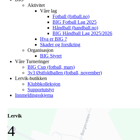
Aktivitet
Våre lag
Fotball (fotball.no)
BIG Fotball Lag 2025
Håndball (handball.no)
BIG Håndball Lag 2025/2026
Hva er BIG ?
Skader og forsikring
Organisasjon
BIG Styret
Våre Turneringer
BIG Cup (fotball, mars)
3v3 Østfoldhallen (fotball, november)
Lervik-butikken
Klubbkolleksjon
Supportutstyr
Innmeldingsskjema
Lervik
4