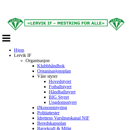
Veksle
navigasjon
Hjem
Lervik IF
Organisasjon
Klubbhåndbok
Organisasjonsplan
Våre styrer
Hovedstyret
Fotballstyret
Håndballstyret
BIG Styret
Ungdomsstyret
Økonomistyring
Politiattester
Idrettens Varslingskanal NIF
Beredskapsplan
Bærekraft & Miljø