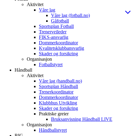
Aktivitet
Våre lag
Våre lag (fotball.no)
Gåfotball
Sportsplan Fotball
Trenerveileder
FIKS-ansvarlig
Dommerkoordinator
Kvalitetsklubbansvarlig
Skader og forsikring
Organisasjon
Fotballstyret
Håndball
Aktivitet
Våre lag (handball.no)
Sportsplan Håndball
Trenerkoordinator
Dommerkoordinator
Klubbhus Utvikling
Skader og forsikring
Praktiske greier
Bruksanvisning Håndball LIVE
Organisasjon
Håndballstyret
BIG