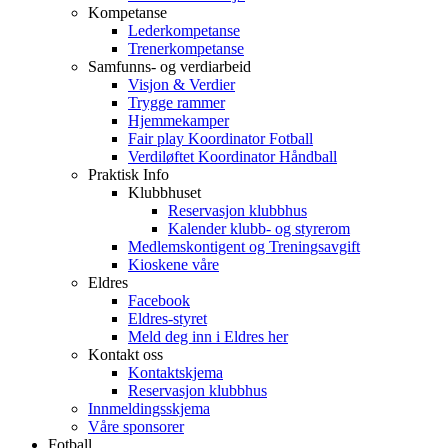
Kompetanse
Lederkompetanse
Trenerkompetanse
Samfunns- og verdiarbeid
Visjon & Verdier
Trygge rammer
Hjemmekamper
Fair play Koordinator Fotball
Verdiløftet Koordinator Håndball
Praktisk Info
Klubbhuset
Reservasjon klubbhus
Kalender klubb- og styrerom
Medlemskontigent og Treningsavgift
Kioskene våre
Eldres
Facebook
Eldres-styret
Meld deg inn i Eldres her
Kontakt oss
Kontaktskjema
Reservasjon klubbhus
Innmeldingsskjema
Våre sponsorer
Fotball