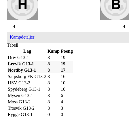
4
4
Kampdetaljer
Tabell
Lag
Kamp
Poeng
Driv G13-1
8
19
Lervik G13-1
8
19
Nordby G13-1
8
17
Sarpsborg FK G13-2
8
16
HSV G13-2
8
10
Spydeberg G13-1
8
10
Mysen G13-1
8
6
Moss G13-2
8
4
Trosvik G13-2
8
3
Rygge G13-1
0
0