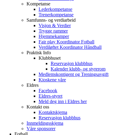
Kompetanse
Lederkompetanse
Trenerkompetanse
Samfunns- og verdiarbeid
Visjon & Verdier
Trygge rammer
Hjemmekamper
Fair play Koordinator Fotball
Verdiløftet Koordinator Håndball
Praktisk Info
Klubbhuset
Reservasjon klubbhus
Kalender klubb- og styrerom
Medlemskontigent og Treningsavgift
Kioskene våre
Eldres
Facebook
Eldres-styret
Meld deg inn i Eldres her
Kontakt oss
Kontaktskjema
Reservasjon klubbhus
Innmeldingsskjema
Våre sponsorer
Fotball