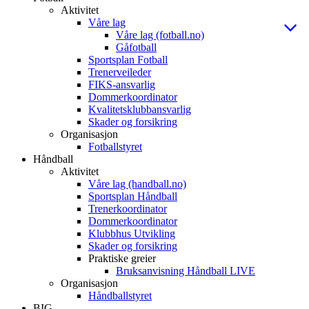
Aktivitet
Våre lag
Våre lag (fotball.no)
Gåfotball
Sportsplan Fotball
Trenerveileder
FIKS-ansvarlig
Dommerkoordinator
Kvalitetsklubbansvarlig
Skader og forsikring
Organisasjon
Fotballstyret
Håndball
Aktivitet
Våre lag (handball.no)
Sportsplan Håndball
Trenerkoordinator
Dommerkoordinator
Klubbhus Utvikling
Skader og forsikring
Praktiske greier
Bruksanvisning Håndball LIVE
Organisasjon
Håndballstyret
BIG