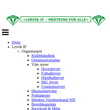
Veksle
navigasjon
Hjem
Lervik IF
Organisasjon
Klubbhåndbok
Organisasjonsplan
Våre styrer
Hovedstyret
Fotballstyret
Håndballstyret
BIG Styret
Ungdomsstyret
Økonomistyring
Politiattester
Idrettens Varslingskanal NIF
Beredskapsplan
Bærekraft & Miljø