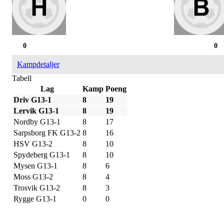
0
0
Kampdetaljer
Tabell
Lag
Kamp
Poeng
Driv G13-1
8
19
Lervik G13-1
8
19
Nordby G13-1
8
17
Sarpsborg FK G13-2
8
16
HSV G13-2
8
10
Spydeberg G13-1
8
10
Mysen G13-1
8
6
Moss G13-2
8
4
Trosvik G13-2
8
3
Rygge G13-1
0
0