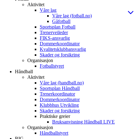
Aktivitet
Våre lag
Våre lag (fotball.no)
Gåfotball
Sportsplan Fotball
Trenerveileder
FIKS-ansvarlig
Dommerkoordinator
Kvalitetsklubbansvarlig
Skader og forsikring
Organisasjon
Fotballstyret
Håndball
Aktivitet
Våre lag (handball.no)
Sportsplan Håndball
Trenerkoordinator
Dommerkoordinator
Klubbhus Utvikling
Skader og forsikring
Praktiske greier
Bruksanvisning Håndball LIVE
Organisasjon
Håndballstyret
BIG