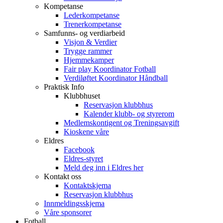
Kompetanse
Lederkompetanse
Trenerkompetanse
Samfunns- og verdiarbeid
Visjon & Verdier
Trygge rammer
Hjemmekamper
Fair play Koordinator Fotball
Verdiløftet Koordinator Håndball
Praktisk Info
Klubbhuset
Reservasjon klubbhus
Kalender klubb- og styrerom
Medlemskontigent og Treningsavgift
Kioskene våre
Eldres
Facebook
Eldres-styret
Meld deg inn i Eldres her
Kontakt oss
Kontaktskjema
Reservasjon klubbhus
Innmeldingsskjema
Våre sponsorer
Fotball