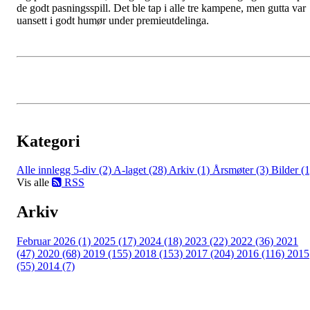
de godt pasningsspill. Det ble tap i alle tre kampene, men gutta var
uansett i godt humør under premieutdelinga.
Kategori
Alle innlegg
5-div (2)
A-laget (28)
Arkiv (1)
Årsmøter (3)
Bilder (1
Vis alle
RSS
Arkiv
Februar 2026 (1)
2025 (17)
2024 (18)
2023 (22)
2022 (36)
2021
(47)
2020 (68)
2019 (155)
2018 (153)
2017 (204)
2016 (116)
2015
(55)
2014 (7)