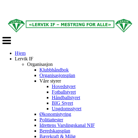
Veksle
navigasjon
Hjem
Lervik IF
Organisasjon
Klubbhåndbok
Organisasjonsplan
Våre styrer
Hovedstyret
Fotballstyret
Håndballstyret
BIG Styret
Ungdomsstyret
Økonomistyring
Politiattester
Idrettens Varslingskanal NIF
Beredskapsplan
Bærekraft & Miljø