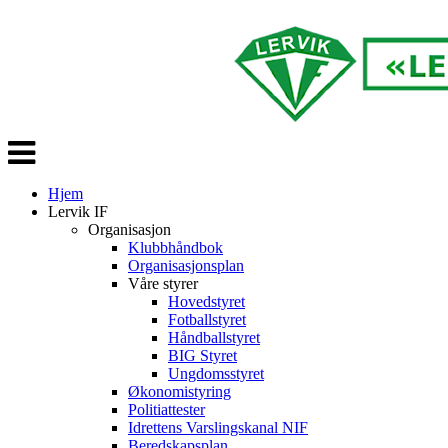
Veksle
navigasjon
Hjem
Lervik IF
Organisasjon
Klubbhåndbok
Organisasjonsplan
Våre styrer
Hovedstyret
Fotballstyret
Håndballstyret
BIG Styret
Ungdomsstyret
Økonomistyring
Politiattester
Idrettens Varslingskanal NIF
Beredskapsplan