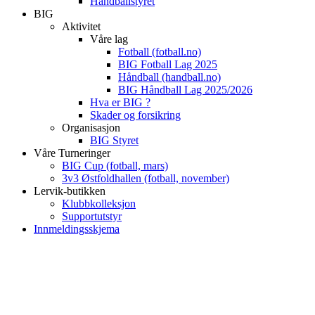
Håndballstyret
BIG
Aktivitet
Våre lag
Fotball (fotball.no)
BIG Fotball Lag 2025
Håndball (handball.no)
BIG Håndball Lag 2025/2026
Hva er BIG ?
Skader og forsikring
Organisasjon
BIG Styret
Våre Turneringer
BIG Cup (fotball, mars)
3v3 Østfoldhallen (fotball, november)
Lervik-butikken
Klubbkolleksjon
Supportutstyr
Innmeldingsskjema