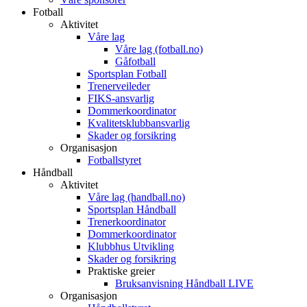
Fotball
Aktivitet
Våre lag
Våre lag (fotball.no)
Gåfotball
Sportsplan Fotball
Trenerveileder
FIKS-ansvarlig
Dommerkoordinator
Kvalitetsklubbansvarlig
Skader og forsikring
Organisasjon
Fotballstyret
Håndball
Aktivitet
Våre lag (handball.no)
Sportsplan Håndball
Trenerkoordinator
Dommerkoordinator
Klubbhus Utvikling
Skader og forsikring
Praktiske greier
Bruksanvisning Håndball LIVE
Organisasjon