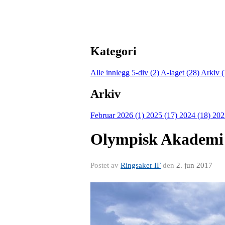
Kategori
Alle innlegg
5-div (2)
A-laget (28)
Arkiv 
Arkiv
Februar 2026 (1)
2025 (17)
2024 (18)
202
Olympisk Akademi
Postet av
Ringsaker IF
den
2. jun 2017