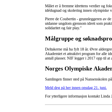
Målet er å fremme idrettens verdier og fok
idédugnad og skolering innen olympiske v
Pierre de Coubertin - grunnleggeren av de
utdanne ungdom gjennom idrett som praktis
solidaritet og fair play."
Målgruppe og søknadspro
Deltakerne må ha fylt 18 år. Øvre aldergr
Akademiet et attraktivt program for alle idr
antall plasser. NIF legger i 2017 opp til at
Norges Olympiske Akade
Samlingen finner sted på Nansenskolen på L
Meld deg på her innen onsdag 21. juni.
For ytterligere informasjon kontakt Linda