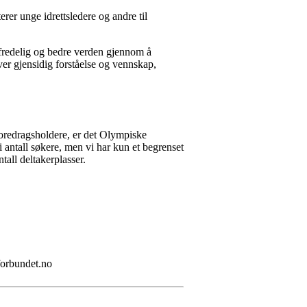
rer unge idrettsledere og andre til
fredelig og bedre verden gjennom å
er gjensidig forståelse og vennskap,
foredragsholdere, er det Olympiske
 i antall søkere, men vi har kun et begrenset
tall deltakerplasser.
forbundet.no