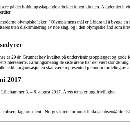
usere på det holdningsskapende arbeidet innen idretten. Akademiet invite
erdier:
 moderne olympiske leker: "Olympismens mål er å bidra til å bygge en 
eres uten diskriminering av noe slag, og i den olympiske ånd som krev
sedyrer
ense er 29 år. Grunnet høy kvalitet på undervisningsopplegget og gode 
ettsinteresserte. Erfaringsmessig de siste årene har det vært stor økning
 alle ledd i organisasjonen skal være representert gjennom fordeling av an
mi 2017
illehammer 3. – 6. august 2017. Årets tema er ung frivillighet.
 Jacobsen, fagkonsulent i Norges idrettsforbund: linda.jacobsen@idretts