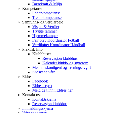
Bærekraft & Miljø
Kompetanse
Lederkompetanse
Trenerkompetanse
Samfunns- og verdiarbeid
Visjon & Verdier
Trygge rammer
Hjemmekamper
Fair play Koordinator Fotball
Verdiløftet Koordinator Håndball
Praktisk Info
Klubbhuset
Reservasjon klubbhus
Kalender klubb- og styrerom
Medlemskontigent og Treningsavgift
Kioskene våre
Eldres
Facebook
Eldres-styret
Meld deg inn i Eldres her
Kontakt oss
Kontaktskjema
Reservasjon klubbhus
Innmeldingsskjema
Våre sponsorer