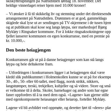
skiskytteråpningen på Natrudstilen lørdag 18. november. Det
heldige vinnerlaget reiser hjem med 10.000 kroner!
– Vi ønsker å få til skikkelig liv og stemning under det direktesendt
arrangementet på Natrudstilen. Drømmen er at god, gammeldags
skiglede skal lyse ut av sendingen på TV-skjermene i de tusen hjem
og at publikum skal kose seg langs løypa, sier markedssjef Bjørg
Mykløy i Ringsaker kommune. For å lokke ringsaksokningene opp
fjellet lanserer kommunen en egen konkurranse, med en premie på
kr. 10.000,-.
Den beste heiagjengen
Konkurransen går ut på å danne heiagjenger som kan stå langs
løypa og heie deltakerne fram.
– Utfordringen i konkurransen ligger i at heiagjengen skal være
kledd slik publikummet i Holmenkollen kunne se ut på for eksempe
30-, 40-, 50- eller 60-tallet, med flagg, norsk strikk, nikkers,
langstrømper, treski, trekjelker, kubjeller og så videre. Store og små
er velkomne til å delta. Skoler, barnehager og andre som har egne
faner oppfordres til å ta med dem også. «Lagene» kan gjerne stille
med egenkomponerte heiasanger eller heiarop, forteller Mykløy.
Lagene vil bli avbildet ved oppmøte, og deretter ført til «deres» pla