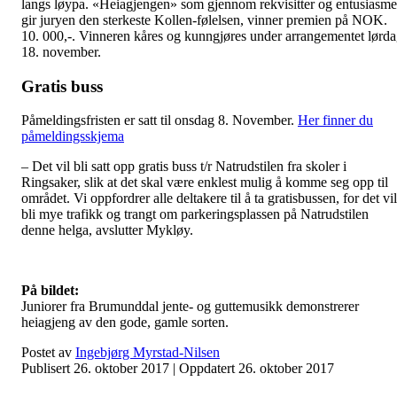
langs løypa. «Heiagjengen» som gjennom rekvisitter og entusiasme
gir juryen den sterkeste Kollen-følelsen, vinner premien på NOK.
10. 000,-. Vinneren kåres og kunngjøres under arrangementet lørd
18. november.
Gratis buss
Påmeldingsfristen er satt til onsdag 8. November.
Her finner du
påmeldingsskjema
– Det vil bli satt opp gratis buss t/r Natrudstilen fra skoler i
Ringsaker, slik at det skal være enklest mulig å komme seg opp til
området. Vi oppfordrer alle deltakere til å ta gratisbussen, for det vil
bli mye trafikk og trangt om parkeringsplassen på Natrudstilen
denne helga, avslutter Mykløy.
På bildet:
Juniorer fra Brumunddal jente- og guttemusikk demonstrerer
heiagjeng av den gode, gamle sorten.
Postet av
Ingebjørg Myrstad-Nilsen
Publisert 26. oktober 2017
| Oppdatert 26. oktober 2017