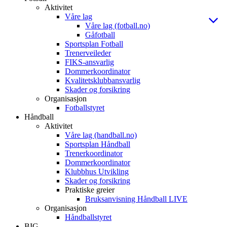
Aktivitet
Våre lag
Våre lag (fotball.no)
Gåfotball
Sportsplan Fotball
Trenerveileder
FIKS-ansvarlig
Dommerkoordinator
Kvalitetsklubbansvarlig
Skader og forsikring
Organisasjon
Fotballstyret
Håndball
Aktivitet
Våre lag (handball.no)
Sportsplan Håndball
Trenerkoordinator
Dommerkoordinator
Klubbhus Utvikling
Skader og forsikring
Praktiske greier
Bruksanvisning Håndball LIVE
Organisasjon
Håndballstyret
BIG