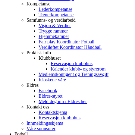
Kompetanse
Lederkompetanse
Trenerkompetanse
Samfunns- og verdiarbeid
Visjon & Verdier
Trygge rammer
Hjemmekamper
Fair play Koordinator Fotball
Verdiløftet Koordinator Håndball
Praktisk Info
Klubbhuset
Reservasjon klubbhus
Kalender klubb- og styrerom
Medlemskontigent og Treningsavgift
Kioskene våre
Eldres
Facebook
Eldres-styret
Meld deg inn i Eldres her
Kontakt oss
Kontaktskjema
Reservasjon klubbhus
Innmeldingsskjema
Våre sponsorer
Fotball