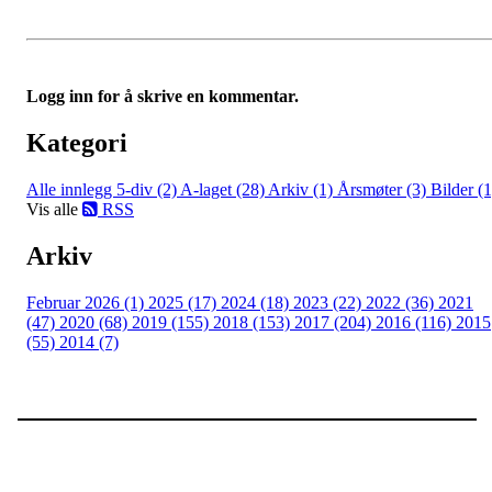
Logg inn for å skrive en kommentar.
Kategori
Alle innlegg
5-div (2)
A-laget (28)
Arkiv (1)
Årsmøter (3)
Bilder (1
Vis alle
RSS
Arkiv
Februar 2026 (1)
2025 (17)
2024 (18)
2023 (22)
2022 (36)
2021
(47)
2020 (68)
2019 (155)
2018 (153)
2017 (204)
2016 (116)
2015
(55)
2014 (7)