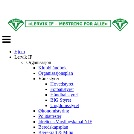
Veksle
navigasjon
Hjem
Lervik IF
Organisasjon
Klubbhåndbok
Organisasjonsplan
Våre styrer
Hovedstyret
Fotballstyret
Håndballstyret
BIG Styret
Ungdomsstyret
Økonomistyring
Politiattester
Idrettens Varslingskanal NIF
Beredskapsplan
Bærekraft & Miljø