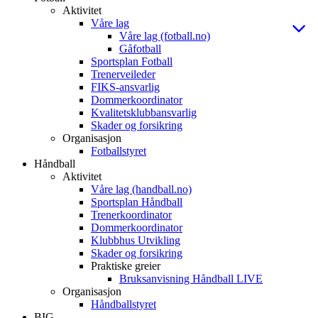
Aktivitet
Våre lag
Våre lag (fotball.no)
Gåfotball
Sportsplan Fotball
Trenerveileder
FIKS-ansvarlig
Dommerkoordinator
Kvalitetsklubbansvarlig
Skader og forsikring
Organisasjon
Fotballstyret
Håndball
Aktivitet
Våre lag (handball.no)
Sportsplan Håndball
Trenerkoordinator
Dommerkoordinator
Klubbhus Utvikling
Skader og forsikring
Praktiske greier
Bruksanvisning Håndball LIVE
Organisasjon
Håndballstyret
BIG