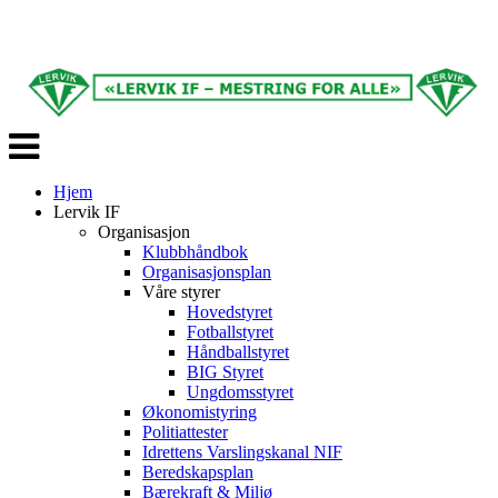
Veksle
navigasjon
Hjem
Lervik IF
Organisasjon
Klubbhåndbok
Organisasjonsplan
Våre styrer
Hovedstyret
Fotballstyret
Håndballstyret
BIG Styret
Ungdomsstyret
Økonomistyring
Politiattester
Idrettens Varslingskanal NIF
Beredskapsplan
Bærekraft & Miljø