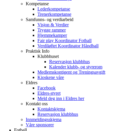
Kompetanse
Lederkompetanse
Trenerkompetanse
Samfunns- og verdiarbeid
Visjon & Verdier
Trygge rammer
Hjemmekamper
Fair play Koordinator Fotball
Verdiløftet Koordinator Håndball
Praktisk Info
Klubbhuset
Reservasjon klubbhus
Kalender klubb- og styrerom
Medlemskontigent og Treningsavgift
Kioskene våre
Eldres
Facebook
Eldres-styret
Meld deg inn i Eldres her
Kontakt oss
Kontaktskjema
Reservasjon klubbhus
Innmeldingsskjema
Våre sponsorer
Fotball