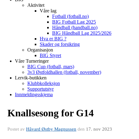
Aktivitet
Våre lag
Fotball (fotball.no)
BIG Fotball Lag 2025
Håndball (handball.no)
BIG Håndball Lag 2025/2026
Hva er BIG ?
Skader og forsikring
Organisasjon
BIG Styret
Våre Turneringer
BIG Cup (fotball, mars)
3v3 Østfoldhallen (fotball, november)
Lervik-butikken
Klubbkolleksjon
Supportutstyr
Innmeldingsskjema
Knallsesong for G14
Postet av
Håvard Østby Magnussen
den
17. nov 2023