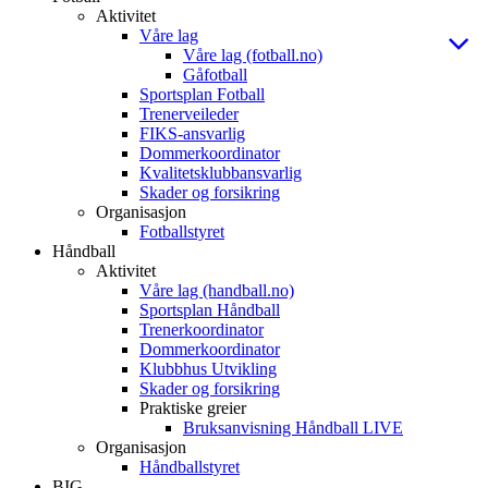
Aktivitet
Våre lag
Våre lag (fotball.no)
Gåfotball
Sportsplan Fotball
Trenerveileder
FIKS-ansvarlig
Dommerkoordinator
Kvalitetsklubbansvarlig
Skader og forsikring
Organisasjon
Fotballstyret
Håndball
Aktivitet
Våre lag (handball.no)
Sportsplan Håndball
Trenerkoordinator
Dommerkoordinator
Klubbhus Utvikling
Skader og forsikring
Praktiske greier
Bruksanvisning Håndball LIVE
Organisasjon
Håndballstyret
BIG