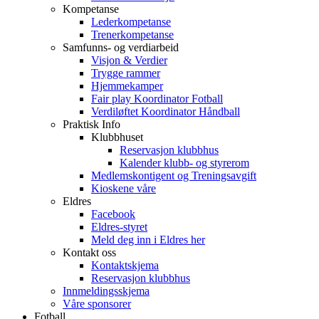
Kompetanse
Lederkompetanse
Trenerkompetanse
Samfunns- og verdiarbeid
Visjon & Verdier
Trygge rammer
Hjemmekamper
Fair play Koordinator Fotball
Verdiløftet Koordinator Håndball
Praktisk Info
Klubbhuset
Reservasjon klubbhus
Kalender klubb- og styrerom
Medlemskontigent og Treningsavgift
Kioskene våre
Eldres
Facebook
Eldres-styret
Meld deg inn i Eldres her
Kontakt oss
Kontaktskjema
Reservasjon klubbhus
Innmeldingsskjema
Våre sponsorer
Fotball