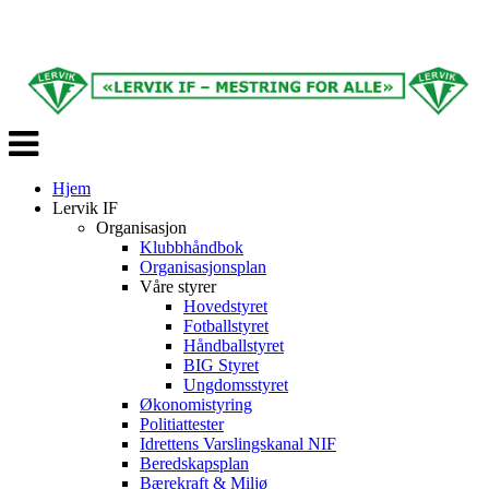
Veksle
navigasjon
Hjem
Lervik IF
Organisasjon
Klubbhåndbok
Organisasjonsplan
Våre styrer
Hovedstyret
Fotballstyret
Håndballstyret
BIG Styret
Ungdomsstyret
Økonomistyring
Politiattester
Idrettens Varslingskanal NIF
Beredskapsplan
Bærekraft & Miljø