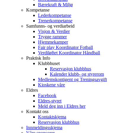
Bærekraft & Miljø
Kompetanse
Lederkompetanse
Trenerkompetanse
Samfunns- og verdiarbeid
Visjon & Verdier
Trygge rammer
Hjemmekamper
Fair play Koordinator Fotball
Verdiløftet Koordinator Håndball
Praktisk Info
Klubbhuset
Reservasjon klubbhus
Kalender klubb- og styrerom
Medlemskontigent og Treningsavgift
Kioskene våre
Eldres
Facebook
Eldres-styret
Meld deg inn i Eldres her
Kontakt oss
Kontaktskjema
Reservasjon klubbhus
Innmeldingsskjema
Våre sponsorer