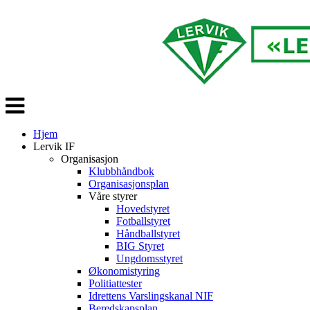
Veksle
navigasjon
Hjem
Lervik IF
Organisasjon
Klubbhåndbok
Organisasjonsplan
Våre styrer
Hovedstyret
Fotballstyret
Håndballstyret
BIG Styret
Ungdomsstyret
Økonomistyring
Politiattester
Idrettens Varslingskanal NIF
Beredskapsplan