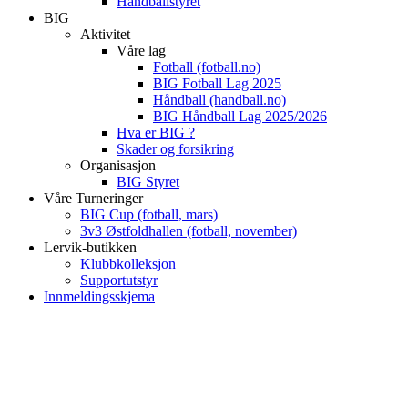
Håndballstyret
BIG
Aktivitet
Våre lag
Fotball (fotball.no)
BIG Fotball Lag 2025
Håndball (handball.no)
BIG Håndball Lag 2025/2026
Hva er BIG ?
Skader og forsikring
Organisasjon
BIG Styret
Våre Turneringer
BIG Cup (fotball, mars)
3v3 Østfoldhallen (fotball, november)
Lervik-butikken
Klubbkolleksjon
Supportutstyr
Innmeldingsskjema