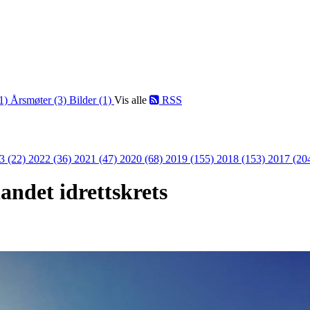
(1)
Årsmøter (3)
Bilder (1)
Vis alle
RSS
3 (22)
2022 (36)
2021 (47)
2020 (68)
2019 (155)
2018 (153)
2017 (20
andet idrettskrets