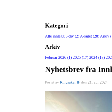
Kategori
Alle innlegg
5-div (2)
A-laget (28)
Arkiv 
Arkiv
Februar 2026 (1)
2025 (17)
2024 (18)
202
Nyhetsbrev fra Innl
Postet av
Ringsaker IF
den
21. apr 2024