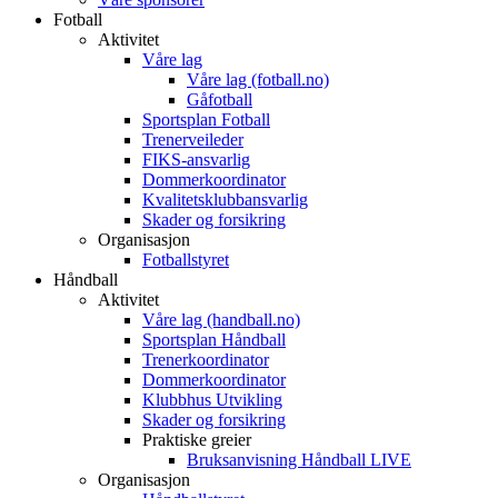
Fotball
Aktivitet
Våre lag
Våre lag (fotball.no)
Gåfotball
Sportsplan Fotball
Trenerveileder
FIKS-ansvarlig
Dommerkoordinator
Kvalitetsklubbansvarlig
Skader og forsikring
Organisasjon
Fotballstyret
Håndball
Aktivitet
Våre lag (handball.no)
Sportsplan Håndball
Trenerkoordinator
Dommerkoordinator
Klubbhus Utvikling
Skader og forsikring
Praktiske greier
Bruksanvisning Håndball LIVE
Organisasjon