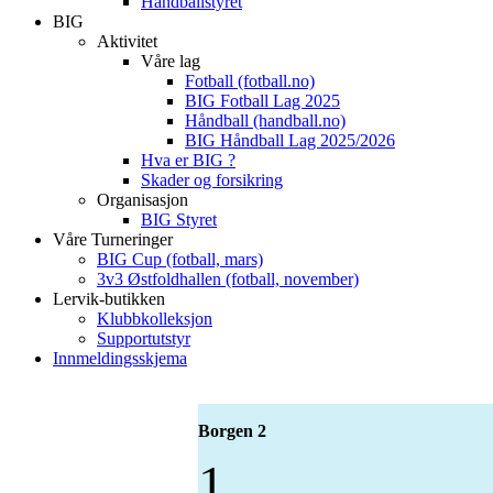
Håndballstyret
BIG
Aktivitet
Våre lag
Fotball (fotball.no)
BIG Fotball Lag 2025
Håndball (handball.no)
BIG Håndball Lag 2025/2026
Hva er BIG ?
Skader og forsikring
Organisasjon
BIG Styret
Våre Turneringer
BIG Cup (fotball, mars)
3v3 Østfoldhallen (fotball, november)
Lervik-butikken
Klubbkolleksjon
Supportutstyr
Innmeldingsskjema
Borgen 2
1