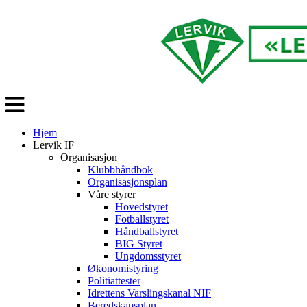
Veksle
navigasjon
Hjem
Lervik IF
Organisasjon
Klubbhåndbok
Organisasjonsplan
Våre styrer
Hovedstyret
Fotballstyret
Håndballstyret
BIG Styret
Ungdomsstyret
Økonomistyring
Politiattester
Idrettens Varslingskanal NIF
Beredskapsplan