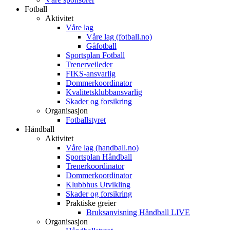
Fotball
Aktivitet
Våre lag
Våre lag (fotball.no)
Gåfotball
Sportsplan Fotball
Trenerveileder
FIKS-ansvarlig
Dommerkoordinator
Kvalitetsklubbansvarlig
Skader og forsikring
Organisasjon
Fotballstyret
Håndball
Aktivitet
Våre lag (handball.no)
Sportsplan Håndball
Trenerkoordinator
Dommerkoordinator
Klubbhus Utvikling
Skader og forsikring
Praktiske greier
Bruksanvisning Håndball LIVE
Organisasjon