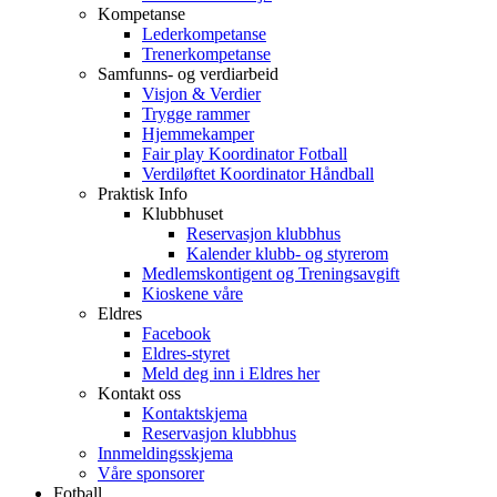
Kompetanse
Lederkompetanse
Trenerkompetanse
Samfunns- og verdiarbeid
Visjon & Verdier
Trygge rammer
Hjemmekamper
Fair play Koordinator Fotball
Verdiløftet Koordinator Håndball
Praktisk Info
Klubbhuset
Reservasjon klubbhus
Kalender klubb- og styrerom
Medlemskontigent og Treningsavgift
Kioskene våre
Eldres
Facebook
Eldres-styret
Meld deg inn i Eldres her
Kontakt oss
Kontaktskjema
Reservasjon klubbhus
Innmeldingsskjema
Våre sponsorer
Fotball