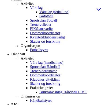
Aktivitet
Våre lag
Våre lag (fotball.no)
Gåfotball
Sportsplan Fotball
Trenerveileder
FIKS-ansvarlig
Dommerkoordinator
Kvalitetsklubbansvarlig
Skader og forsikring
Organisasjon
Fotballstyret
Håndball
Aktivitet
Våre lag (handball.no)
Sportsplan Håndball
Trenerkoordinator
Dommerkoordinator
Klubbhus Utvikling
Skader og forsikring
Praktiske greier
Bruksanvisning Håndball LIVE
Organisasjon
Håndballstyret
BIG