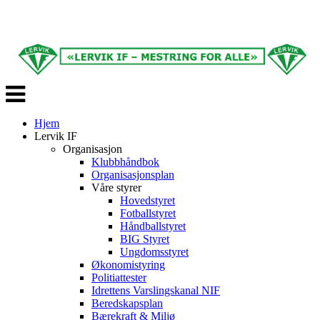
Veksle
navigasjon
Hjem
Lervik IF
Organisasjon
Klubbhåndbok
Organisasjonsplan
Våre styrer
Hovedstyret
Fotballstyret
Håndballstyret
BIG Styret
Ungdomsstyret
Økonomistyring
Politiattester
Idrettens Varslingskanal NIF
Beredskapsplan
Bærekraft & Miljø