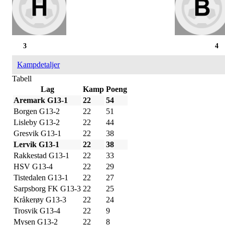
3
4
Kampdetaljer
Tabell
Lag
Kamp
Poeng
Aremark G13-1
22
54
Borgen G13-2
22
51
Lisleby G13-2
22
44
Gresvik G13-1
22
38
Lervik G13-1
22
38
Rakkestad G13-1
22
33
HSV G13-4
22
29
Tistedalen G13-1
22
27
Sarpsborg FK G13-3
22
25
Kråkerøy G13-3
22
24
Trosvik G13-4
22
9
Mysen G13-2
22
8