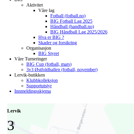
Aktivitet
Våre lag
Fotball (fotball.no)
BIG Fotball Lag 2025
Håndball (handball.no)
BIG Håndball Lag 2025/2026
Hva er BIG ?
Skader og forsikring
Organisasjon
BIG Styret
Våre Turneringer
BIG Cup (fotball, mars)
3v3 Østfoldhallen (fotball, november)
Lervik-butikken
Klubbkolleksjon
Supportutstyr
Innmeldingsskjema
Lervik
3