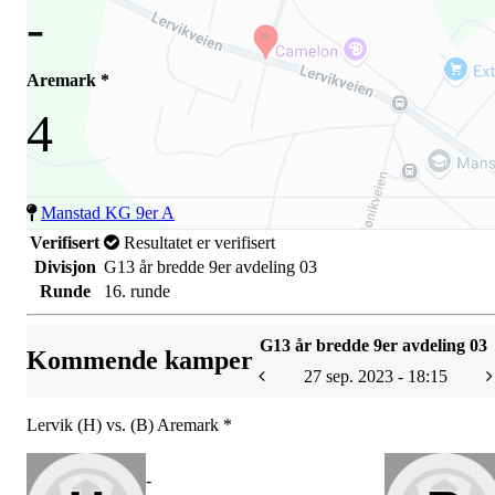
-
Aremark *
4
Manstad KG 9er A
Verifisert
Resultatet er verifisert
Divisjon
G13 år bredde 9er avdeling 03
Runde
16. runde
G13 år bredde 9er avdeling 03
Kommende kamper
27 sep. 2023 - 18:15
Lervik (H) vs. (B) Aremark *
-